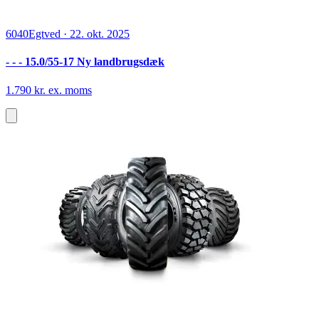
6040
Egtved
·
22. okt. 2025
- - - 15.0/55-17 Ny landbrugsdæk
1.790 kr. ex. moms