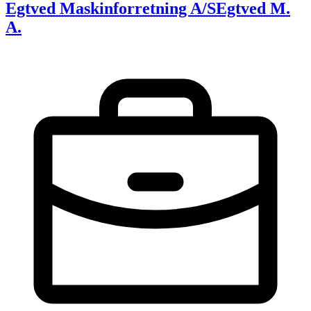
Egtved Maskinforretning A/S
Egtved M.
A.