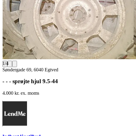
1
/
4
Søndergade 69, 6040 Egtved
- - - sprøjte hjul 9.5-44
4.000 kr. ex. moms