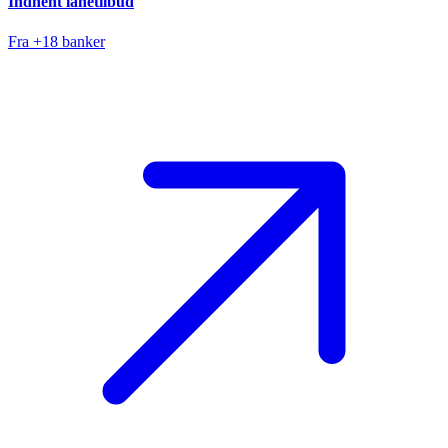
Indhent lånetilbud
Fra +18 banker