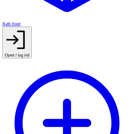
Køb fragt
Opret / log ind