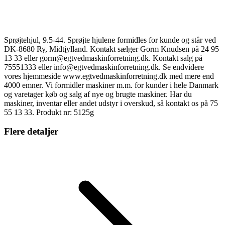
Sprøjtehjul, 9.5-44. Sprøjte hjulene formidles for kunde og står ved
DK-8680 Ry, Midtjylland. Kontakt sælger Gorm Knudsen på 24 95
13 33 eller gorm@egtvedmaskinforretning.dk. Kontakt salg på
75551333 eller info@egtvedmaskinforretning.dk. Se endvidere
vores hjemmeside www.egtvedmaskinforretning.dk med mere end
4000 emner. Vi formidler maskiner m.m. for kunder i hele Danmark
og varetager køb og salg af nye og brugte maskiner. Har du
maskiner, inventar eller andet udstyr i overskud, så kontakt os på 75
55 13 33. Produkt nr: 5125g
Flere detaljer