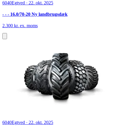
6040
Egtved
·
22. okt. 2025
- - - 16.0/70-20 Ny landbrugsdæk
2.300 kr. ex. moms
6040
Egtved
·
22. okt. 2025