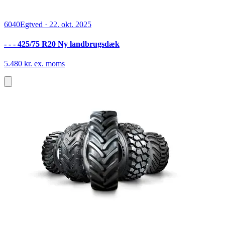
6040
Egtved
·
22. okt. 2025
- - - 425/75 R20 Ny landbrugsdæk
5.480 kr. ex. moms