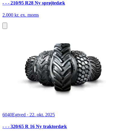
- - - 210/95 R28 Ny sprøjtedæk
2.000 kr. ex. moms
6040
Egtved
·
22. okt. 2025
- - - 320/65 R 16 Ny traktordæk