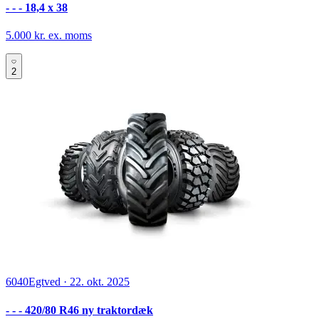
- - - 18,4 x 38
5.000 kr. ex. moms
2
6040
Egtved
·
22. okt. 2025
- - - 420/80 R46 ny traktordæk