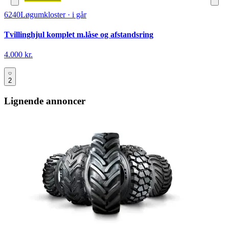
6240
Løgumkloster
·
i går
Tvillinghjul komplet m.låse og afstandsring
4.000 kr.
2
Lignende annoncer