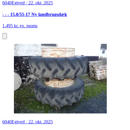
6040
Egtved
·
22. okt. 2025
- - - 15.0/55-17 Ny landbrugsdæk
1.495 kr. ex. moms
6040
Egtved
·
22. okt. 2025