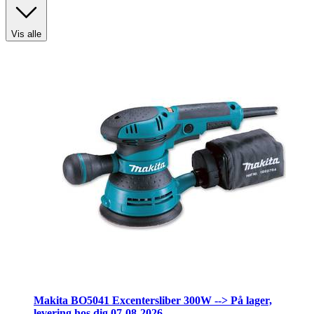
Vis alle
Produkttype
:
Dæk & fælge
Makita BO5041 Excentersliber 300W --> På lager,
levering hos dig 07-08-2026