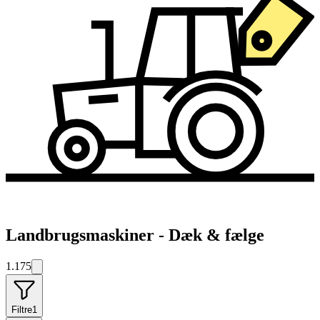
Landbrugsmaskiner - Dæk & fælge
1.175
Filtre
1