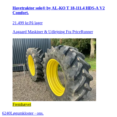
Havetraktor solo® by AL-KO T 18-111.4 HDS-A V2
Comfort.
21.499 kr.
På lager
Aagaard Maskiner & Udlejning
Fra PriceRunner
Fremhævet
6240
Løgumkloster
·
ons.