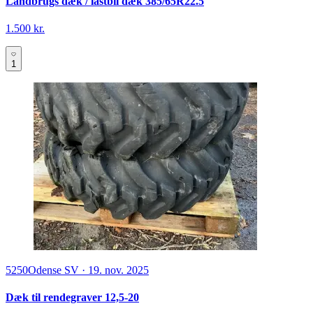
Landbrugs dæk / lastbil dæk 385/65R22.5
1.500 kr.
1
5250
Odense SV
·
19. nov. 2025
Dæk til rendegraver 12,5-20