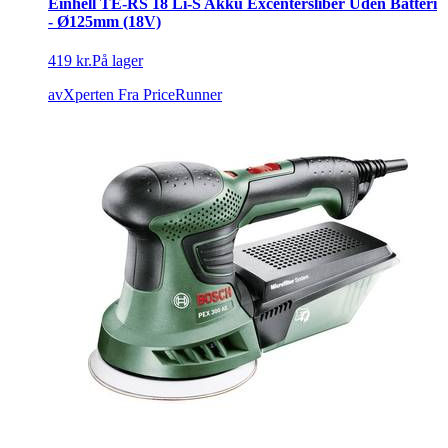
Einhell TE-RS 18 Li-S Akku Excentersliber Uden Batteri
- Ø125mm (18V)
419 kr.
På lager
avXperten
Fra PriceRunner