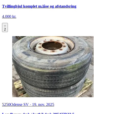
Tvillinghjul komplet m.låse og afstandsring
4.000 kr.
2
5250
Odense SV
·
19. nov. 2025