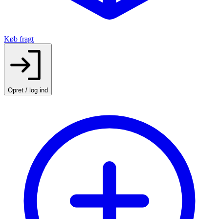
Køb fragt
Opret / log ind