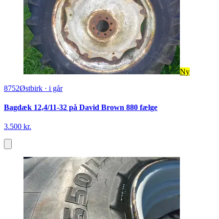
Ny
8752
Østbirk
·
i går
Bagdæk 12,4/11-32 på David Brown 880 fælge
3.500 kr.