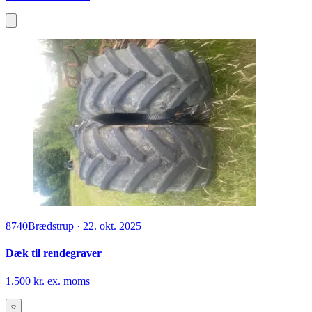
8740
Brædstrup
·
22. okt. 2025
Dæk til rendegraver
1.500 kr. ex. moms