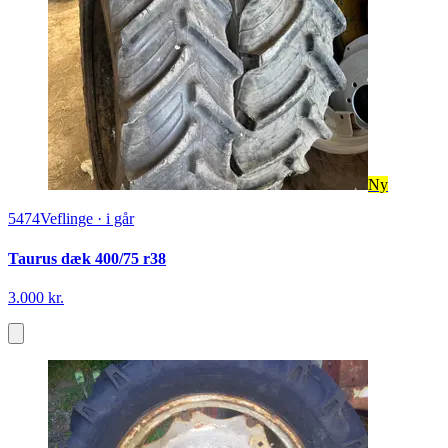
Ny
5474
Veflinge
·
i går
Taurus dæk 400/75 r38
3.000 kr.