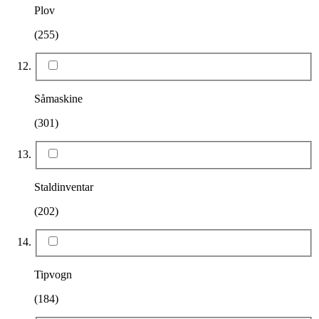
Plov
(255)
Såmaskine
(301)
Staldinventar
(202)
Tipvogn
(184)