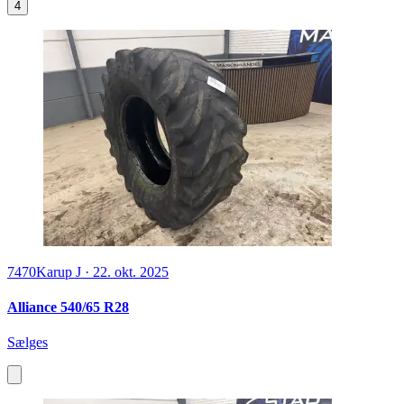
4
7470
Karup J
·
22. okt. 2025
Alliance 540/65 R28
Sælges