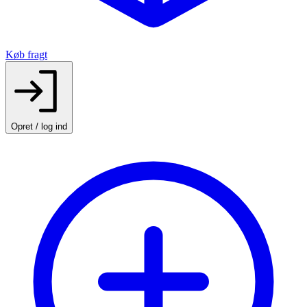
Køb fragt
Opret / log ind