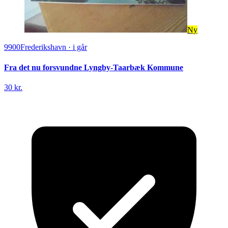
Ny
9900
Frederikshavn
·
i går
Fra det nu forsvundne Lyngby-Taarbæk Kommune
30 kr.