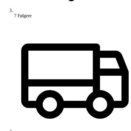
7
Følger
e