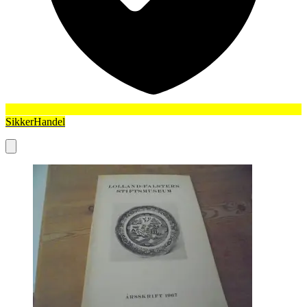
SikkerHandel