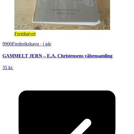
Fremhævet
9900
Frederikshavn
·
i går
GAMMELT JERN – E.A. Christensens våbensamling
35 kr.