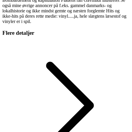
Bombardement og kapitulation Flådens ran Gavmildt illustreret Se
også mine øvrige annoncer på f.eks. gammel danmarks- og
lokalhistorie og ikke mindst gemte og næsten forglemte Hits og
ikke-hits på deres rette medie: vinyl.....ja, hele slægtens læsestof og
vinyler er i spil.
Flere detaljer