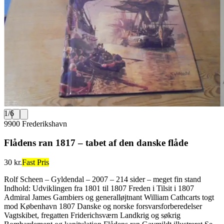
1
/
6
9900 Frederikshavn
Flådens ran 1817 – tabet af den danske flåde
30 kr.
Fast Pris
Rolf Scheen – Gyldendal – 2007 – 214 sider – meget fin stand
Indhold: Udviklingen fra 1801 til 1807 Freden i Tilsit i 1807
Admiral James Gambiers og generalløjtnant William Cathcarts togt
mod København 1807 Danske og norske forsvarsforberedelser
Vagtskibet, fregatten Friderichsværn Landkrig og søkrig