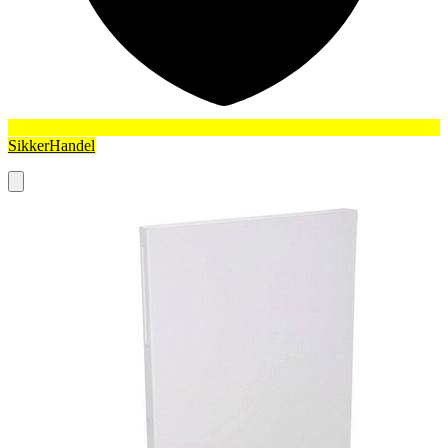
SikkerHandel