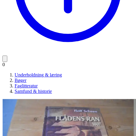
0
Underholdning & læring
Bøger
Faglitteratur
Samfund & historie