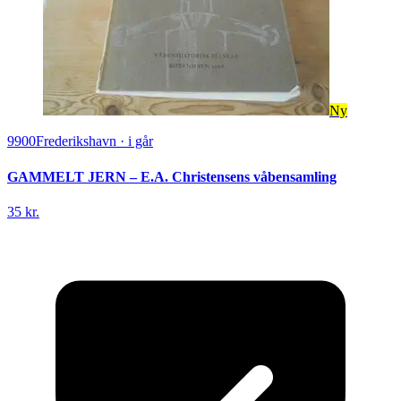
Ny
9900
Frederikshavn
·
i går
GAMMELT JERN – E.A. Christensens våbensamling
35 kr.