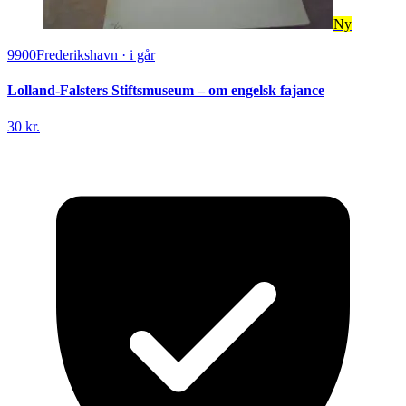
Ny
9900
Frederikshavn
·
i går
Lolland-Falsters Stiftsmuseum – om engelsk fajance
30 kr.