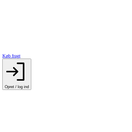
Køb fragt
Opret / log ind