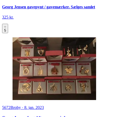
Georg Jensen gavepynt / gavemærker. Sælges samlet
325 kr.
5
5672
Broby
·
8. jan. 2023