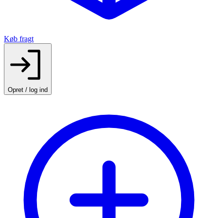
Køb fragt
Opret / log ind