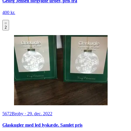
Georg Jensen forgyldte uroer, pris fra
400 kr.
2
5672
Broby
·
29. dec. 2022
Glaskugler med led lyskæde. Samlet pris