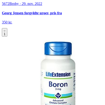
5672
Broby
·
29. nov. 2022
Georg Jensen forgyldte uroer, pris fra
350 kr.
1