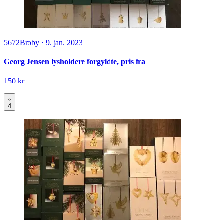
5672
Broby
·
9. jan. 2023
Georg Jensen lysholdere forgyldte, pris fra
150 kr.
4