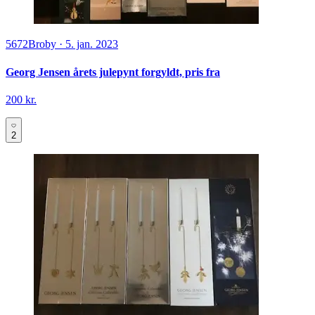
5672
Broby
·
5. jan. 2023
Georg Jensen årets julepynt forgyldt, pris fra
200 kr.
2