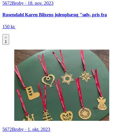
5672
Broby
·
18. nov. 2023
Rosendahl Karen Blixens juleophæng "sølv, pris fra
150 kr.
1
5672
Broby
·
1. okt. 2023