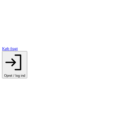
Køb fragt
Opret / log ind