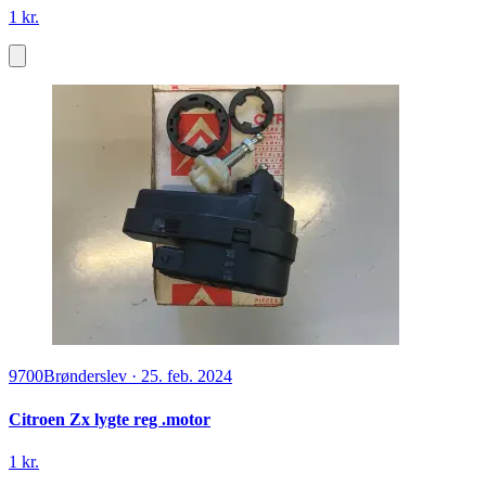
1 kr.
9700
Brønderslev
·
25. feb. 2024
Citroen Zx lygte reg .motor
1 kr.