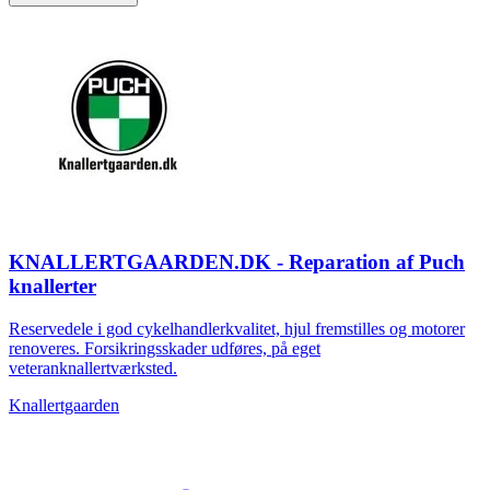
KNALLERTGAARDEN.DK - Reparation af Puch
knallerter
Reservedele i god cykelhandlerkvalitet, hjul fremstilles og motorer
renoveres. Forsikringsskader udføres, på eget
veteranknallertværksted.
Knallertgaarden