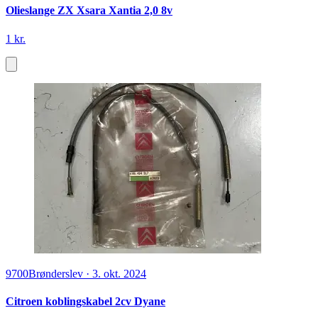
Olieslange ZX Xsara Xantia 2,0 8v
1 kr.
9700
Brønderslev
·
3. okt. 2024
Citroen koblingskabel 2cv Dyane