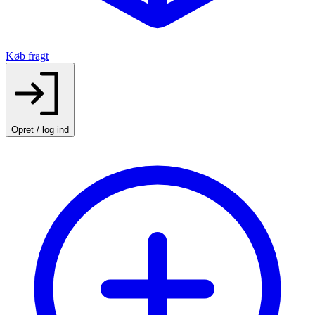
Køb fragt
Opret / log ind