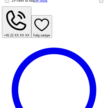
29 varer
til salg
Se butik
+45 22 XX XX XX
Følg sælger