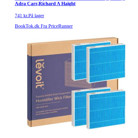
Adra Carr,Richard A Haight
741 kr.
På lager
BookTok.dk
Fra PriceRunner