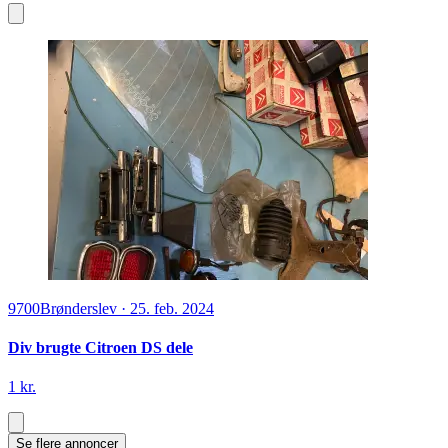
9700
Brønderslev
·
25. feb. 2024
Div brugte Citroen DS dele
1 kr.
Se flere annoncer