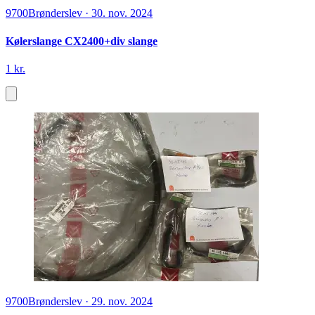
9700
Brønderslev
·
30. nov. 2024
Kølerslange CX2400+div slange
1 kr.
9700
Brønderslev
·
29. nov. 2024