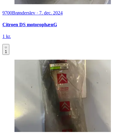
9700
Brønderslev
·
7. dec. 2024
Citroen DS motorophænG
1 kr.
1