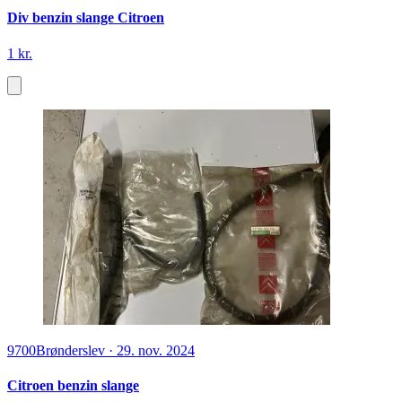
Div benzin slange Citroen
1 kr.
9700
Brønderslev
·
29. nov. 2024
Citroen benzin slange