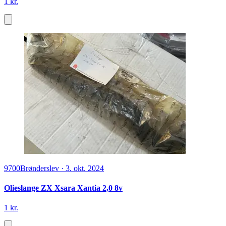
1 kr.
9700
Brønderslev
·
3. okt. 2024
Olieslange ZX Xsara Xantia 2,0 8v
1 kr.