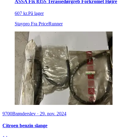
ASSA Fix 835S Terassedørgreb Forkromet Højre
607 kr.
På lager
Staypro
Fra PriceRunner
9700
Brønderslev
·
29. nov. 2024
Citroen benzin slange