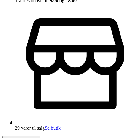
Træffes bedst ml.
9.00
og
18.00
29 varer
til salg
Se butik