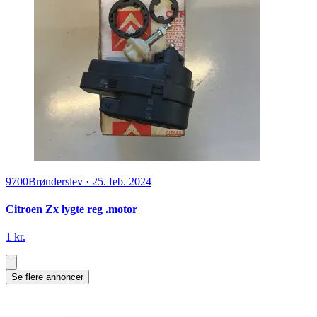
9700
Brønderslev
·
25. feb. 2024
Citroen Zx lygte reg .motor
1 kr.
Se flere annoncer