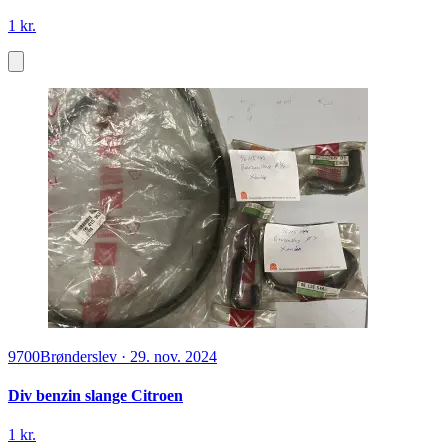
1 kr.
9700
Brønderslev
·
29. nov. 2024
Div benzin slange Citroen
1 kr.