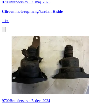
9700
Brønderslev
·
3. maj. 2025
Citroen motorophæng/kardan H side
1 kr.
9700
Brønderslev
·
7. dec. 2024