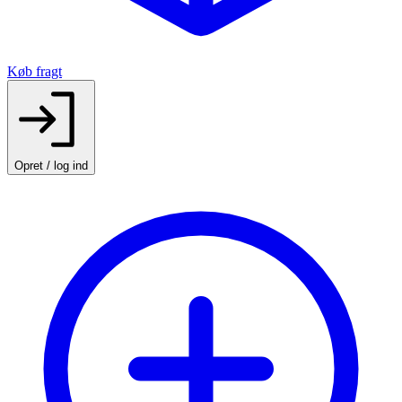
Køb fragt
Opret / log ind