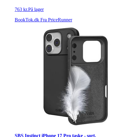
763 kr.
På lager
BookTok.dk
Fra PriceRunner
SBS Instinct iPhone 17 Pro taske - sort.