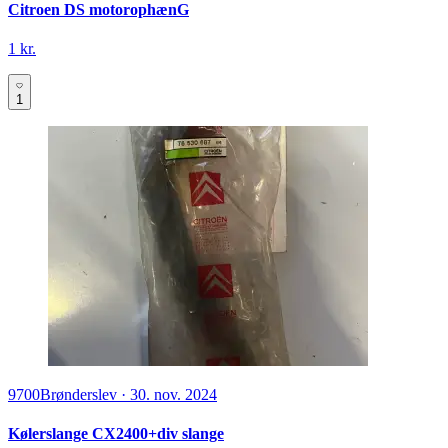
Citroen DS motorophænG
1 kr.
1
9700
Brønderslev
·
30. nov. 2024
Kølerslange CX2400+div slange