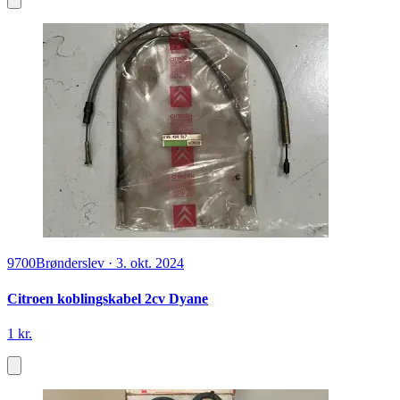
9700
Brønderslev
·
3. okt. 2024
Citroen koblingskabel 2cv Dyane
1 kr.