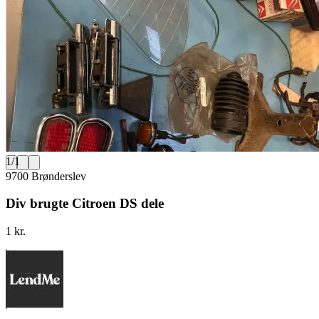
1
/
1
9700 Brønderslev
Div brugte Citroen DS dele
1 kr.