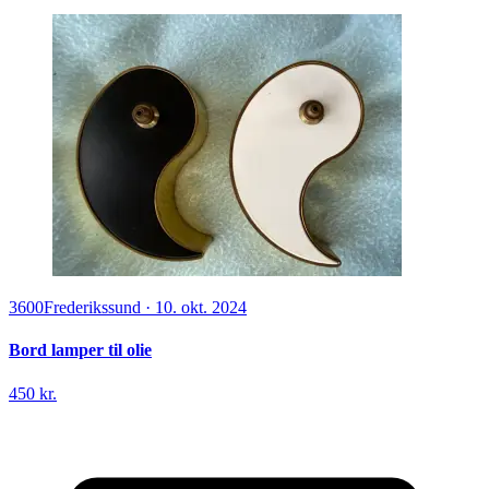
3600
Frederikssund
·
10. okt. 2024
Bord lamper til olie
450 kr.