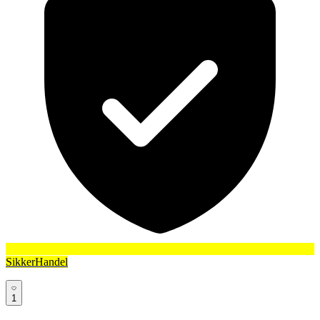
SikkerHandel
1