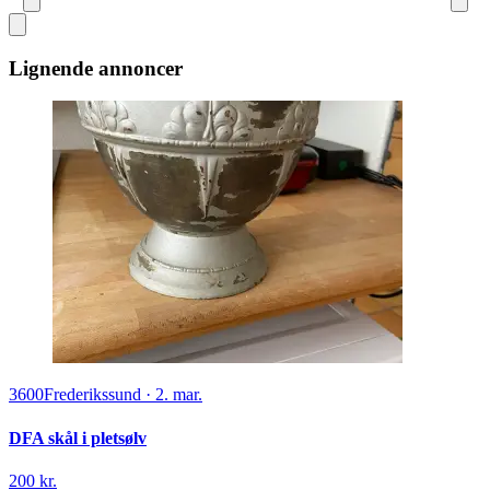
Lignende annoncer
3600
Frederikssund
·
2. mar.
DFA skål i pletsølv
200 kr.