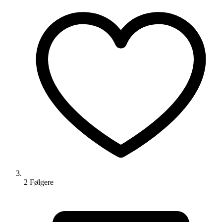
2
Følger
e