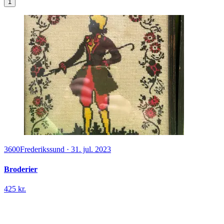
1
3600
Frederikssund
·
31. jul. 2023
Broderier
425 kr.