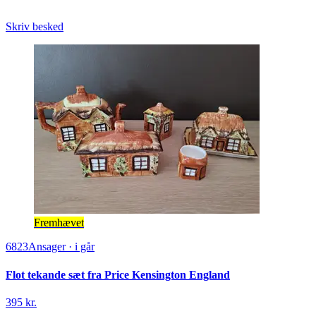
Skriv besked
Fremhævet
6823
Ansager
·
i går
Flot tekande sæt fra Price Kensington England
395 kr.