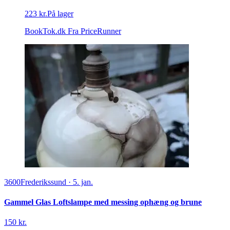
223 kr.
På lager
BookTok.dk
Fra PriceRunner
3600
Frederikssund
·
5. jan.
Gammel Glas Loftslampe med messing ophæng og brune
150 kr.