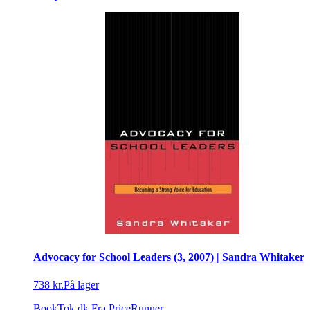
Advocacy for School Leaders (3, 2007) | Sandra Whitaker
738 kr.
På lager
BookTok.dk
Fra PriceRunner