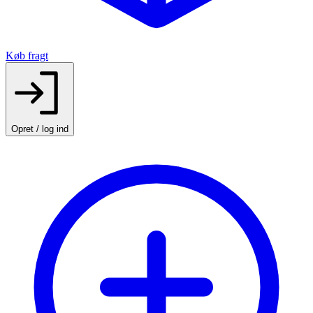
Køb fragt
Opret / log ind