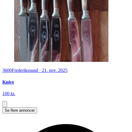
3600
Frederikssund
·
21. nov. 2025
Knive
100 kr.
Se flere annoncer