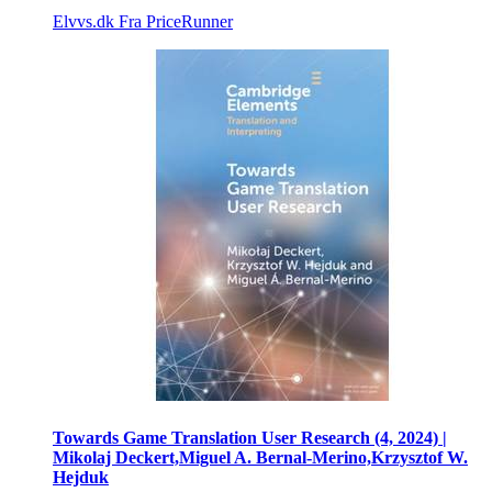
Elvvs.dk
Fra PriceRunner
Towards Game Translation User Research (4, 2024) |
Mikolaj Deckert,Miguel A. Bernal-Merino,Krzysztof W.
Hejduk