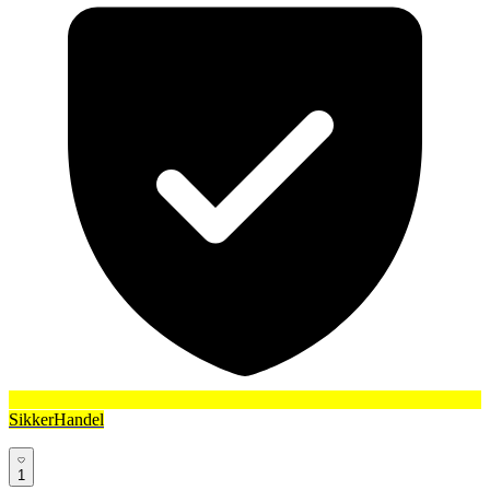
SikkerHandel
1