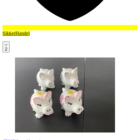
SikkerHandel
2