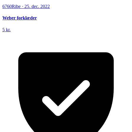
6760
Ribe
·
25. dec. 2022
Weber forklæder
5 kr.