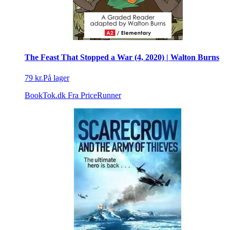
The Feast That Stopped a War (4, 2020) | Walton Burns
79 kr.
På lager
BookTok.dk
Fra PriceRunner