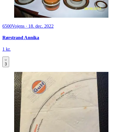
6500
Vojens
·
18. dec. 2022
Rørstrand Annika
1 kr.
3