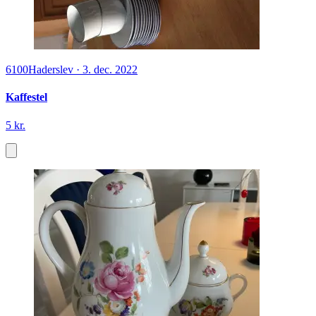
6100
Haderslev
·
3. dec. 2022
Kaffestel
5 kr.