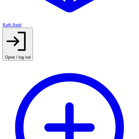
Køb fragt
Opret / log ind