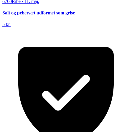
6760
Ribe
·
11. maj.
Salt og pebersæt udformet som grise
5 kr.