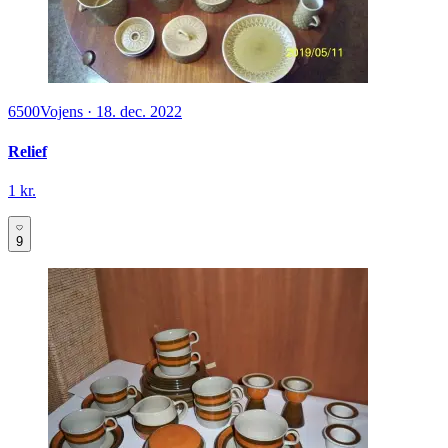
6500
Vojens
·
18. dec. 2022
Relief
1 kr.
9