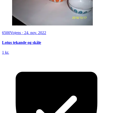
6500
Vojens
·
24. nov. 2022
Lotus tekande og skåle
1 kr.