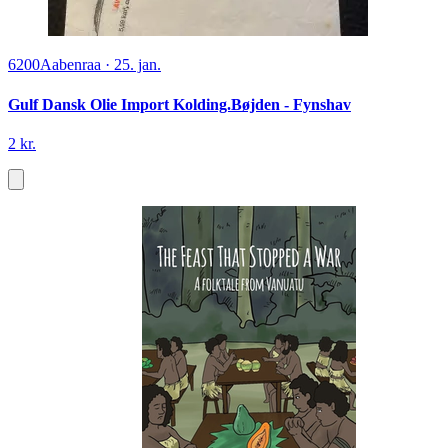
6200
Aabenraa
·
25. jan.
Gulf Dansk Olie Import Kolding.Bøjden - Fynshav
2 kr.