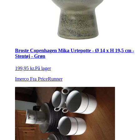
Broste Copenhagen Mika Urtepotte - Ø 14 x H 19,5 cm -
Stentøj - Grøn
199,95 kr.
På lager
Imerco
Fra PriceRunner