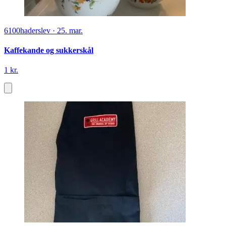
6100
haderslev
·
25. mar.
Kaffekande og sukkerskål
1 kr.