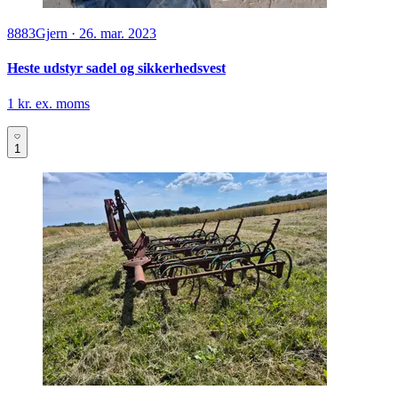
8883
Gjern
·
26. mar. 2023
Heste udstyr sadel og sikkerhedsvest
1 kr. ex. moms
1