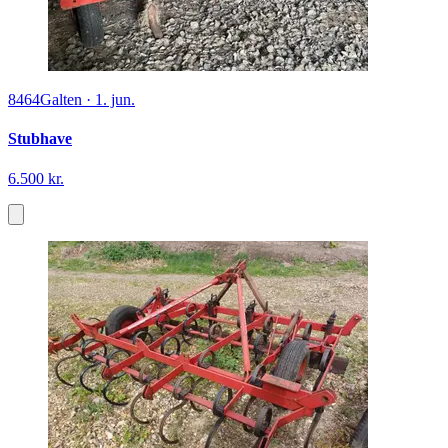
8464
Galten
·
1. jun.
Stubhave
6.500 kr.