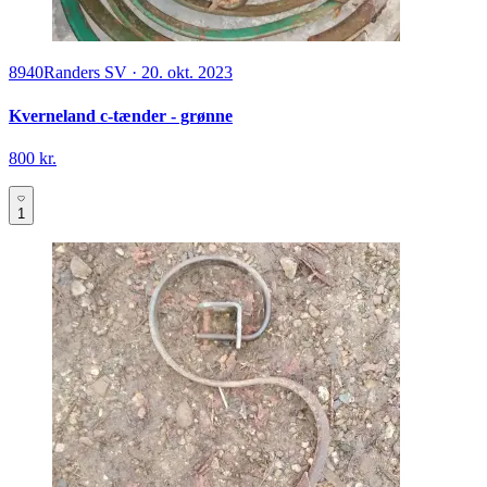
8940
Randers SV
·
20. okt. 2023
Kverneland c-tænder - grønne
800 kr.
1