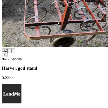
1
/
2
2
8472 Sporup
Harve i god stand
5.000 kr.