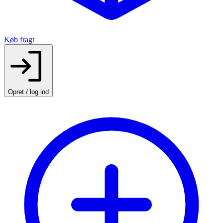
Køb fragt
Opret / log ind