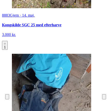
8883
Gjern
·
14. maj.
Kongskilde SGC 25 med efterharve
3.000 kr.
1