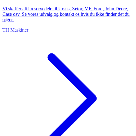
Vi skaffer alt i reservedele til Ursus, Zetor, MF, Ford, John Deere,
Case osv. Se vores udvalg og kontakt os hvis du ikke finder det du
søger.
TH Maskiner