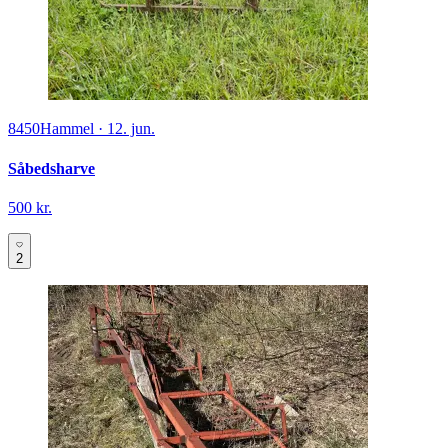
8450
Hammel
·
12. jun.
Såbedsharve
500 kr.
2