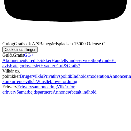
GulogGratis.dk A/S
Banegårdspladsen 1
5000 Odense C
Cookieindstillinger
Gul&Gratis
GG+
Abonnement
Credits
SikkerHandel
Kundeservice
Shop
Guide
E-
avis
Kategorioversigt
Hvad er Gul&Gratis?
Vilkår og
politikker
Brugervilkår
Privatlivspolitik
Indholdsmoderation
Annoncerin
konkurrencevilkår
Whistleblowerordning
Erhverv
Erhvervsannoncering
Vilkår for
erhverv
Samarbejdspartnere
Annoncørbetalt indhold