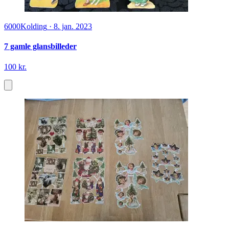
6000
Kolding
·
8. jan. 2023
7 gamle glansbilleder
100 kr.