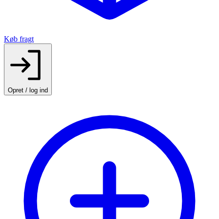
Køb fragt
Opret / log ind