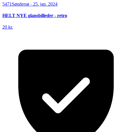
5471
Søndersø
·
25. jan. 2024
HELT NYE glansbilleder - retro
20 kr.