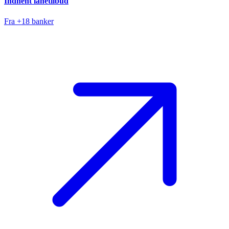
Indhent lånetilbud
Fra +18 banker