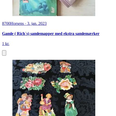
8700
Horsens
·
3. jan. 2023
Gamle ( Rich`s) samlemapper med ekstra samlemærker
1 kr.