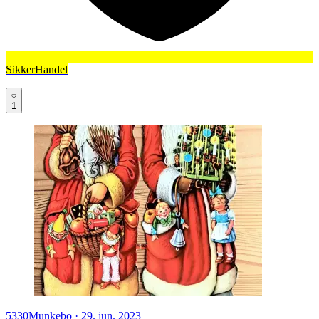
SikkerHandel
1
5330
Munkebo
·
29. jun. 2023