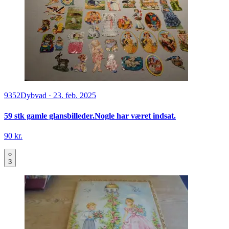
9352
Dybvad
·
23. feb. 2025
59 stk gamle glansbilleder.Nogle har været indsat.
90 kr.
3