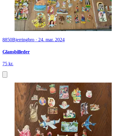
8850
Bjerringbro
·
24. mar. 2024
Glansbilleder
75 kr.