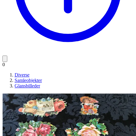
0
Diverse
Samleobjekter
Glansbilleder