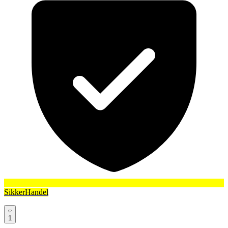
SikkerHandel
1