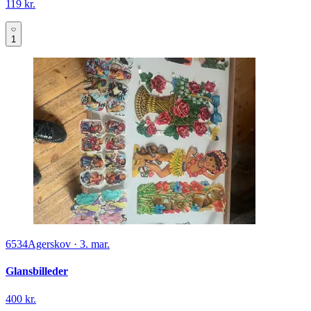
119 kr.
1
6534
Agerskov
·
3. mar.
Glansbilleder
400 kr.