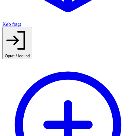
Køb fragt
Opret / log ind