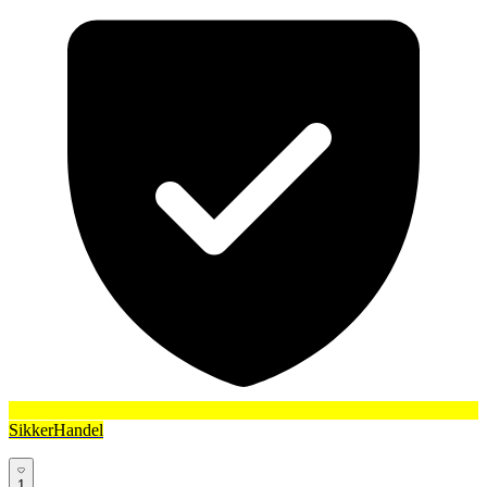
SikkerHandel
1