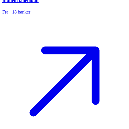
Indhent lånetilbud
Fra +18 banker