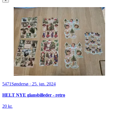
5471
Søndersø
·
25. jan. 2024
HELT NYE glansbilleder - retro
20 kr.