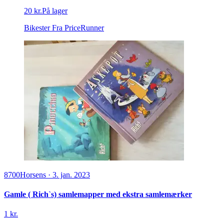
20 kr.
På lager
Bikester
Fra PriceRunner
8700
Horsens
·
3. jan. 2023
Gamle ( Rich`s) samlemapper med ekstra samlemærker
1 kr.