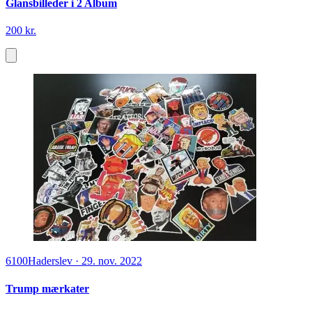
Glansbilleder i 2 Album
200 kr.
6100
Haderslev
·
29. nov. 2022
Trump mærkater