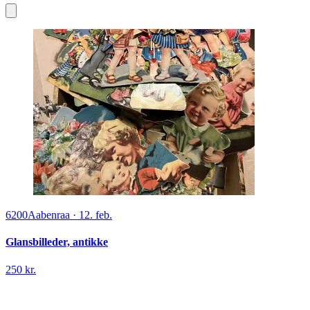
6200
Aabenraa
·
12. feb.
Glansbilleder, antikke
250 kr.