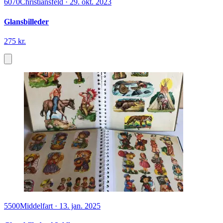
6070
Christiansfeld
·
29. okt. 2023
Glansbilleder
275 kr.
5500
Middelfart
·
13. jan. 2025