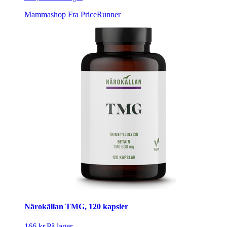
Mammashop
Fra PriceRunner
Närokällan TMG, 120 kapsler
166 kr.
På lager