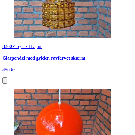
8260
Viby J
·
11. jun.
Glaspendel med gylden ravfarvet skærm
450 kr.