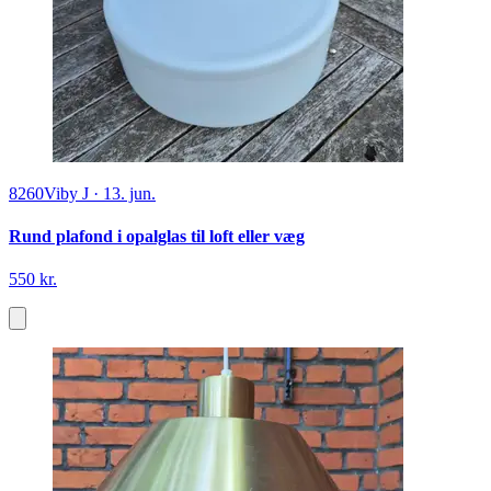
8260
Viby J
·
13. jun.
Rund plafond i opalglas til loft eller væg
550 kr.