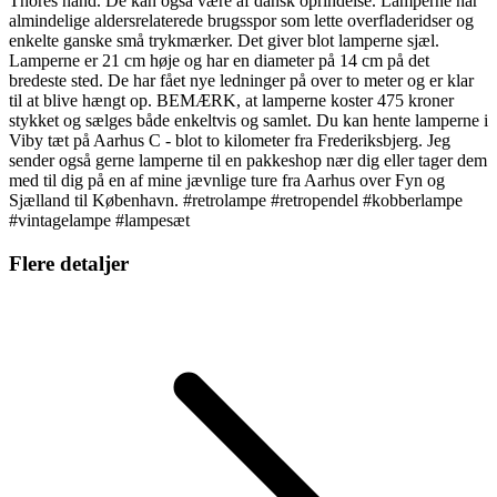
Thores hånd. De kan også være af dansk oprindelse. Lamperne har
almindelige aldersrelaterede brugsspor som lette overfladeridser og
enkelte ganske små trykmærker. Det giver blot lamperne sjæl.
Lamperne er 21 cm høje og har en diameter på 14 cm på det
bredeste sted. De har fået nye ledninger på over to meter og er klar
til at blive hængt op. BEMÆRK, at lamperne koster 475 kroner
stykket og sælges både enkeltvis og samlet. Du kan hente lamperne i
Viby tæt på Aarhus C - blot to kilometer fra Frederiksbjerg. Jeg
sender også gerne lamperne til en pakkeshop nær dig eller tager dem
med til dig på en af mine jævnlige ture fra Aarhus over Fyn og
Sjælland til København. #retrolampe #retropendel #kobberlampe
#vintagelampe #lampesæt
Flere detaljer