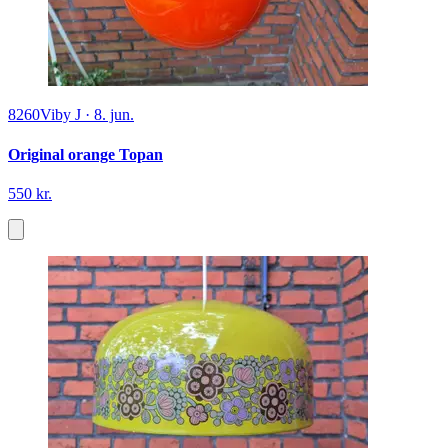
8260
Viby J
·
8. jun.
Original orange Topan
550 kr.