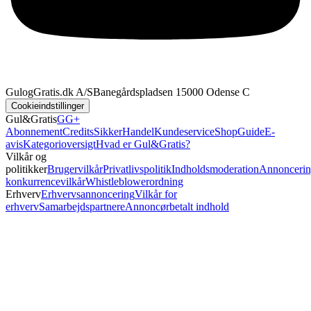
GulogGratis.dk A/S
Banegårdspladsen 1
5000 Odense C
Cookieindstillinger
Gul&Gratis
GG+
Abonnement
Credits
SikkerHandel
Kundeservice
Shop
Guide
E-
avis
Kategorioversigt
Hvad er Gul&Gratis?
Vilkår og
politikker
Brugervilkår
Privatlivspolitik
Indholdsmoderation
Annoncerin
konkurrencevilkår
Whistleblowerordning
Erhverv
Erhvervsannoncering
Vilkår for
erhverv
Samarbejdspartnere
Annoncørbetalt indhold