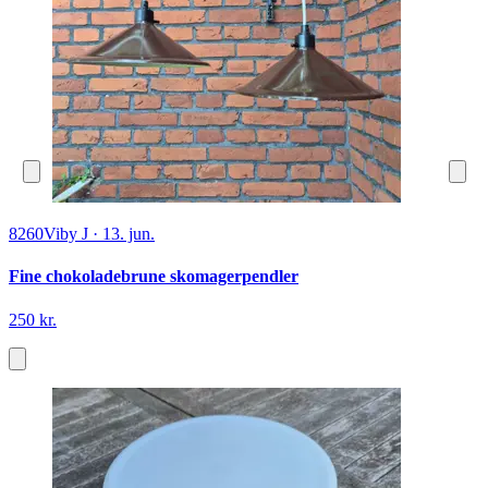
8260
Viby J
·
13. jun.
Fine chokoladebrune skomagerpendler
250 kr.