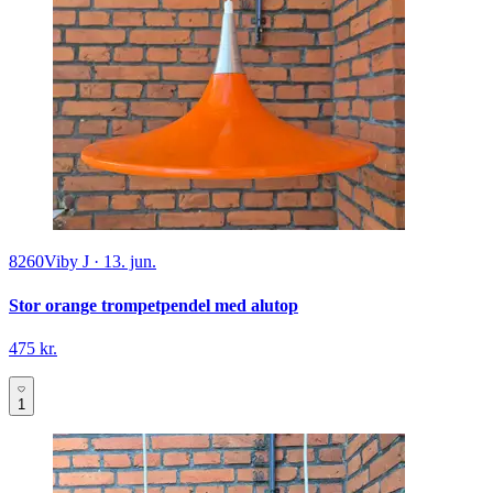
8260
Viby J
·
13. jun.
Stor orange trompetpendel med alutop
475 kr.
1