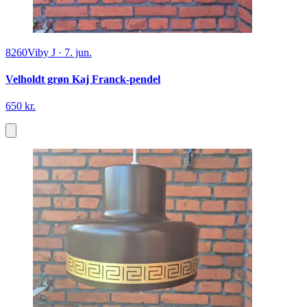
8260
Viby J
·
7. jun.
Velholdt grøn Kaj Franck-pendel
650 kr.