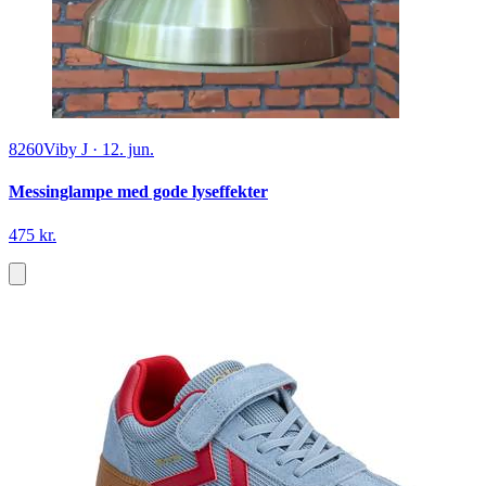
8260
Viby J
·
12. jun.
Messinglampe med gode lyseffekter
475 kr.