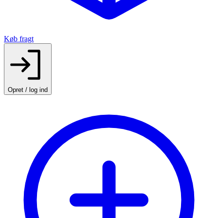
Køb fragt
Opret / log ind