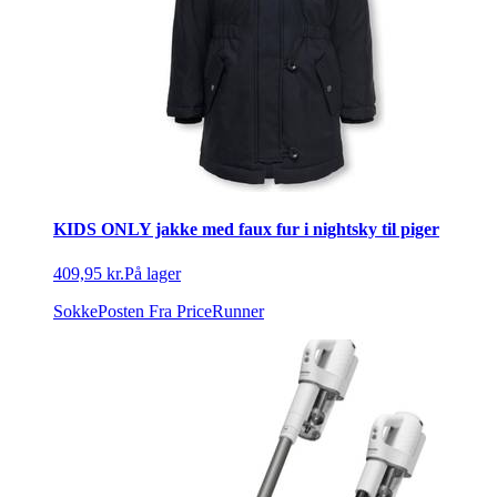
KIDS ONLY jakke med faux fur i nightsky til piger
409,95 kr.
På lager
SokkePosten
Fra PriceRunner