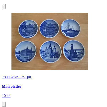
7800
Skive
·
25. jul.
Mini platter
10 kr.