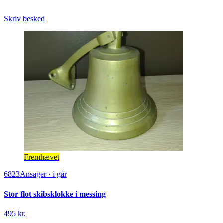
Skriv besked
Fremhævet
6823
Ansager
·
i går
Stor flot skibsklokke i messing
495 kr.