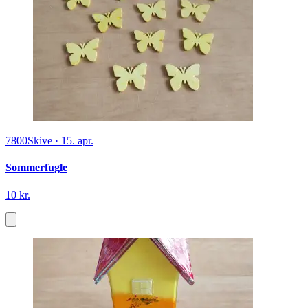
7800
Skive
·
15. apr.
Sommerfugle
10 kr.