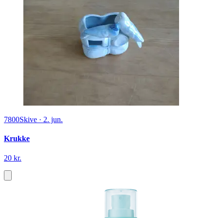
7800
Skive
·
2. jun.
Krukke
20 kr.