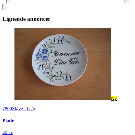
Lignende annoncer
Ny
7800
Skive
·
i går
Platte
40 kr.