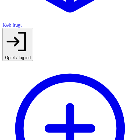
Køb fragt
Opret / log ind