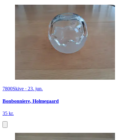
7800
Skive
·
23. jun.
Bonbonniere, Holmegaard
35 kr.