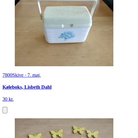
7800
Skive
·
7. maj.
Køleboks, Lisbeth Dahl
30 kr.