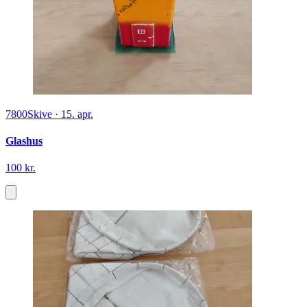
7800
Skive
·
15. apr.
Glashus
100 kr.