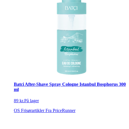
Batci After-Shave Spray Cologne Istanbul Bosphorus 300
ml
89 kr.
På lager
OS Frisørartikler
Fra PriceRunner