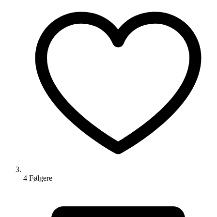
4
Følger
e