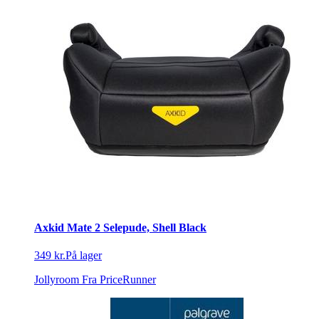
Axkid Mate 2 Selepude, Shell Black
349 kr.
På lager
Jollyroom
Fra PriceRunner