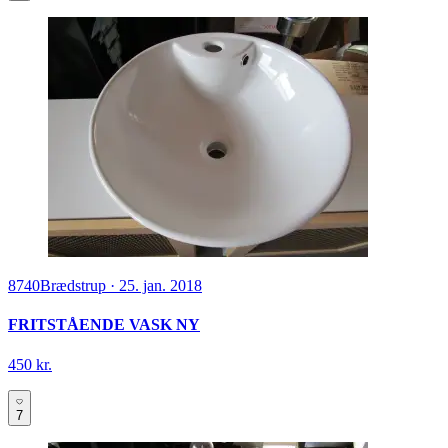
8740
Brædstrup
·
25. jan. 2018
FRITSTÅENDE VASK NY
450 kr.
7