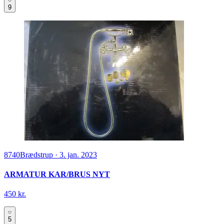
9
8740
Brædstrup
·
3. jan. 2023
ARMATUR KAR/BRUS NYT
450 kr.
5