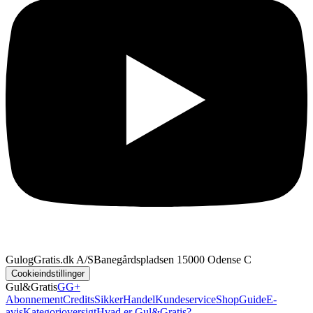
GulogGratis.dk A/S
Banegårdspladsen 1
5000 Odense C
Cookieindstillinger
Gul&Gratis
GG+
Abonnement
Credits
SikkerHandel
Kundeservice
Shop
Guide
E-
avis
Kategorioversigt
Hvad er Gul&Gratis?