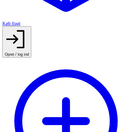
Køb fragt
Opret / log ind