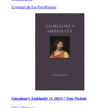
Evermart.dk
Fra PriceRunner
Giorgione’s Ambiguity (3, 2021) | Tom Nichols