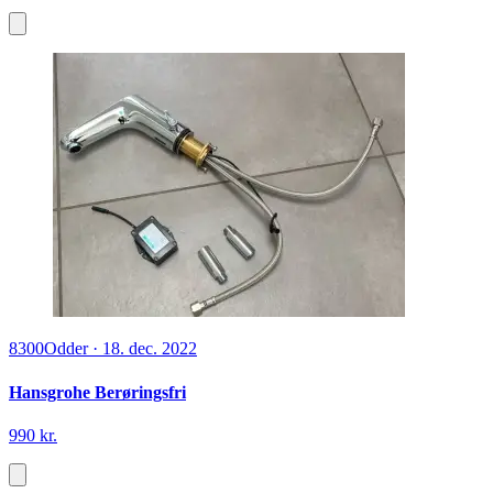
8300
Odder
·
18. dec. 2022
Hansgrohe Berøringsfri
990 kr.