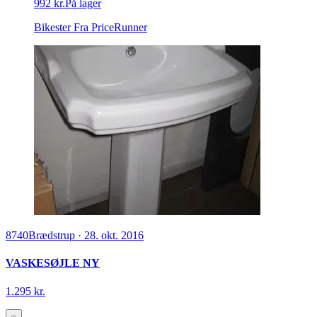
992 kr.
På lager
Bikester
Fra PriceRunner
8740
Brædstrup
·
28. okt. 2016
VASKESØJLE NY
1.295 kr.