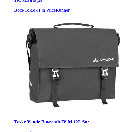
195 kr.
På lager
BookTok.dk
Fra PriceRunner
Taske Vaude Bayreuth IV M 12L Sort.