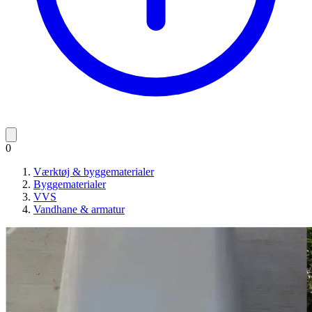
0
Værktøj & byggematerialer
Byggematerialer
VVS
Vandhane & armatur