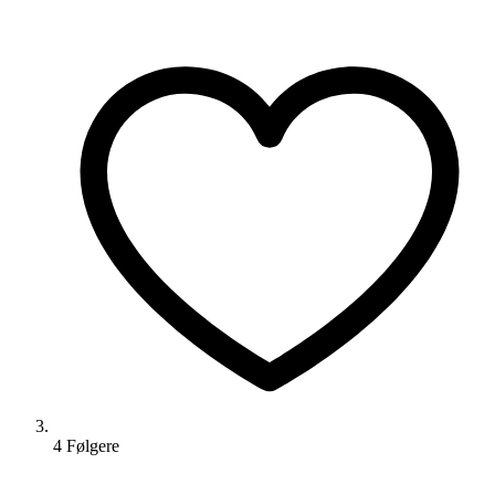
4
Følger
e