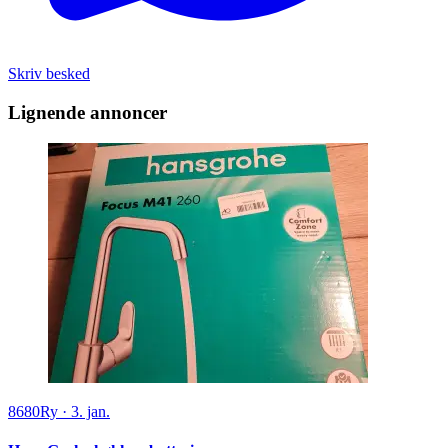
Skriv besked
Lignende annoncer
8680
Ry
·
3. jan.