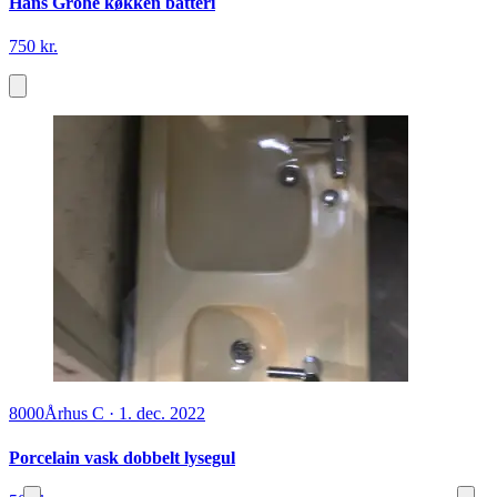
Hans Grohe køkken batteri
750 kr.
8000
Århus C
·
1. dec. 2022
Porcelain vask dobbelt lysegul