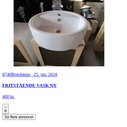
8740
Brædstrup
·
25. jan. 2018
FRITSTÅENDE VASK NY
400 kr.
8
Se flere annoncer