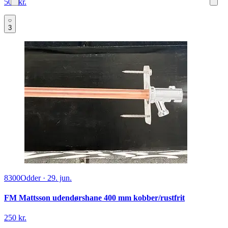
500 kr.
3
8300
Odder
·
29. jun.
FM Mattsson udendørshane 400 mm kobber/rustfrit
250 kr.