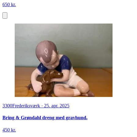
650 kr.
3300
Frederiksværk
·
25. apr. 2025
Bring & Grøndahl dreng med gravhund.
450 kr.