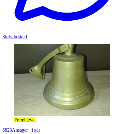
Skriv besked
Fremhævet
6823
Ansager
·
i går