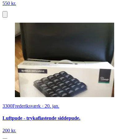
550 kr.
3300
Frederiksværk
·
20. jan.
Luftpude - trykaflastende siddepude.
200 kr.