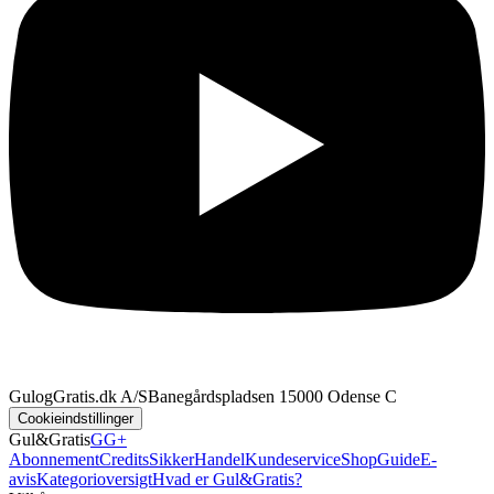
GulogGratis.dk A/S
Banegårdspladsen 1
5000 Odense C
Cookieindstillinger
Gul&Gratis
GG+
Abonnement
Credits
SikkerHandel
Kundeservice
Shop
Guide
E-
avis
Kategorioversigt
Hvad er Gul&Gratis?