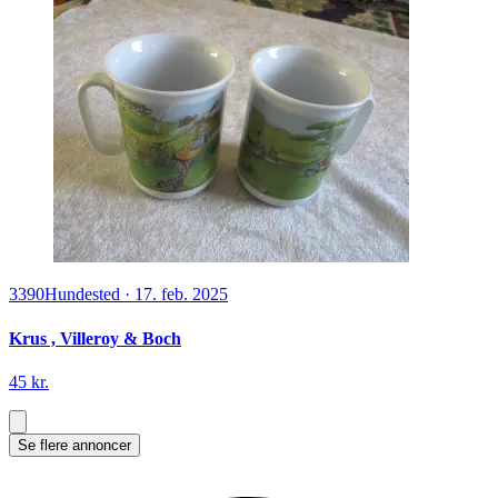
3390
Hundested
·
17. feb. 2025
Krus , Villeroy & Boch
45 kr.
Se flere annoncer