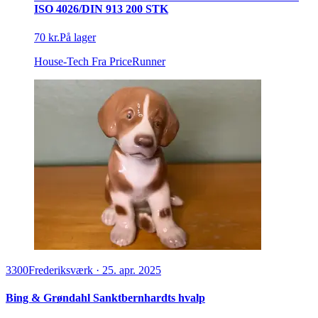
ISO 4026/DIN 913 200 STK
70 kr.
På lager
House-Tech
Fra PriceRunner
3300
Frederiksværk
·
25. apr. 2025
Bing & Grøndahl Sanktbernhardts hvalp