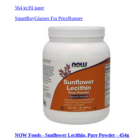
564 kr.
På lager
SmartBuyGlasses
Fra PriceRunner
NOW Foods - Sunflower Lecithin, Pure Powder - 454g