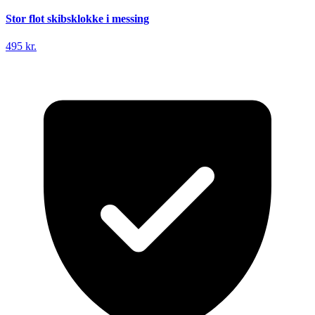
Stor flot skibsklokke i messing
495 kr.