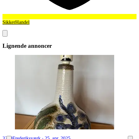
SikkerHandel
Lignende annoncer
3300
Frederiksværk
·
25. apr. 2025