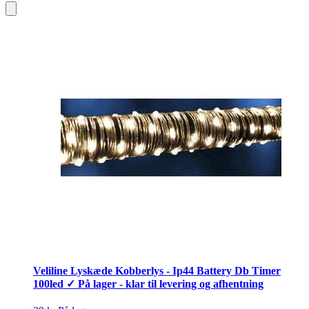
Veliline Lyskæde Kobberlys - Ip44 Battery Db Timer
100led ✓ På lager - klar til levering og afhentning