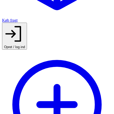
Køb fragt
Opret / log ind