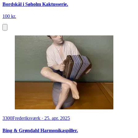
Bordskål i Søholm Kaktusserie.
100 kr.
3300
Frederiksværk
·
25. apr. 2025
Bing & Grøndahl Harmonikaspiller.