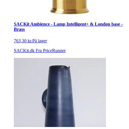
SACKit Ambience - Lamp Intelligent+ & London base -
Brass
763,30 kr.
På lager
SACKit.dk
Fra PriceRunner