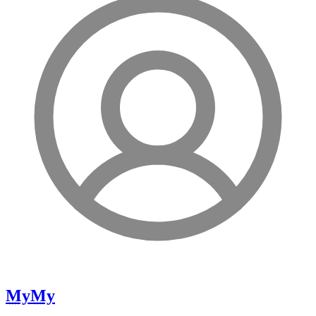
My
My