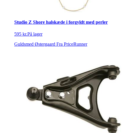
Studio Z Shore halskæde i forgyldt med perler
595 kr.
På lager
Guldsmed Østergaard
Fra PriceRunner