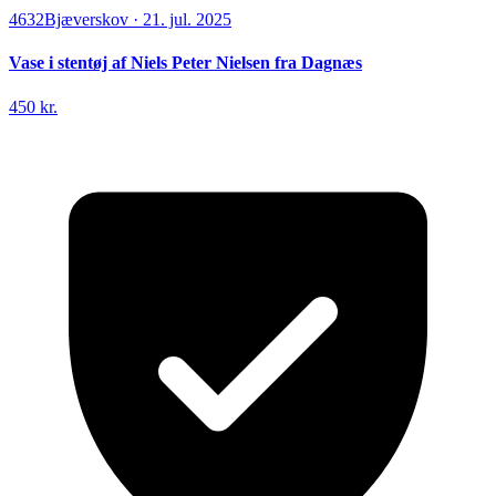
4632
Bjæverskov
·
21. jul. 2025
Vase i stentøj af Niels Peter Nielsen fra Dagnæs
450 kr.