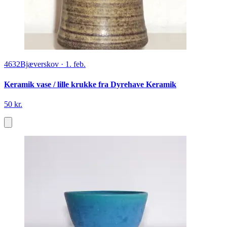
4632
Bjæverskov
·
1. feb.
Keramik vase / lille krukke fra Dyrehave Keramik
50 kr.