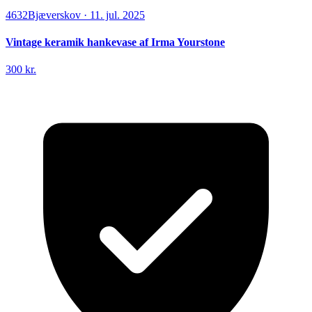
4632
Bjæverskov
·
11. jul. 2025
Vintage keramik hankevase af Irma Yourstone
300 kr.