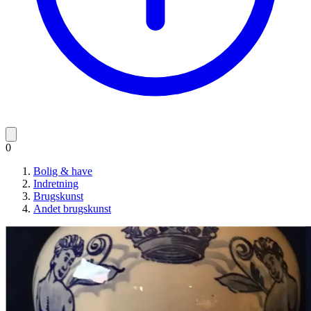
0
Bolig & have
Indretning
Brugskunst
Andet brugskunst