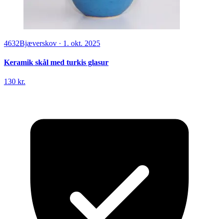
4632
Bjæverskov
·
1. okt. 2025
Keramik skål med turkis glasur
130 kr.