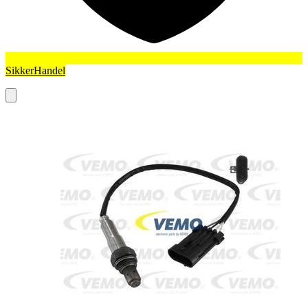
SikkerHandel