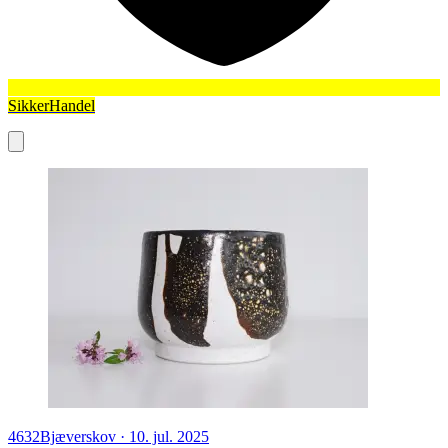
SikkerHandel
4632
Bjæverskov
·
10. jul. 2025