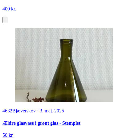
400 kr.
4632
Bjæverskov
·
3. maj. 2025
Ældre glasvase i grønt glas - Stemplet
50 kr.