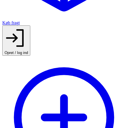
Køb fragt
Opret / log ind