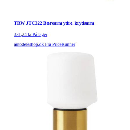
TRW JTC322 Bærearm ydre, krydsarm
331,24 kr.
På lager
autodeleshop.dk
Fra PriceRunner