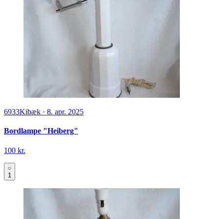
6933
Kibæk
·
8. apr. 2025
Bordlampe "Heiberg"
100 kr.
1