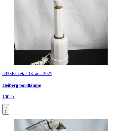
6933
Kibæk
·
18. apr. 2025
Heiberg bordlampe
100 kr.
1