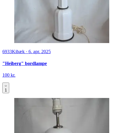
6933
Kibæk
·
6. apr. 2025
"Heiberg" bordlampe
100 kr.
1