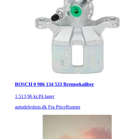
BOSCH 0 986 134 533 Bremsekaliber
1.513,96 kr.
På lager
autodeleshop.dk
Fra PriceRunner