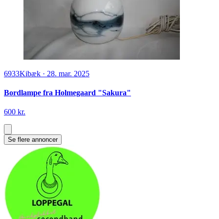
6933
Kibæk
·
28. mar. 2025
Bordlampe fra Holmegaard "Sakura"
600 kr.
Se flere annoncer