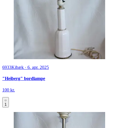
6933
Kibæk
·
6. apr. 2025
"Heiberg" bordlampe
100 kr.
1