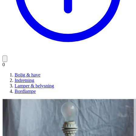
0
Bolig & have
Indretning
Lamper & belysning
Bordlampe