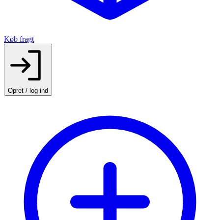
Køb fragt
Opret / log ind