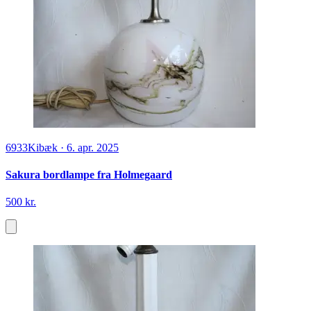
6933
Kibæk
·
6. apr. 2025
Sakura bordlampe fra Holmegaard
500 kr.