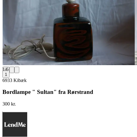
1
/
6
1
6933 Kibæk
Bordlampe " Sultan" fra Rørstrand
300 kr.