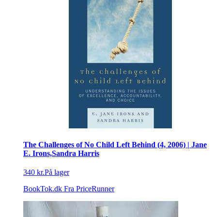
The Challenges of No Child Left Behind (4, 2006) | Jane
E. Irons,Sandra Harris
340 kr.
På lager
BookTok.dk
Fra PriceRunner