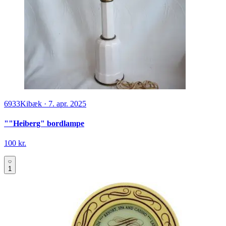
6933
Kibæk
·
7. apr. 2025
""Heiberg" bordlampe
100 kr.
1