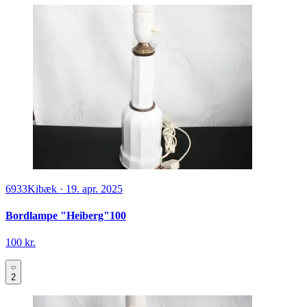
6933
Kibæk
·
19. apr. 2025
Bordlampe "Heiberg"100
100 kr.
2