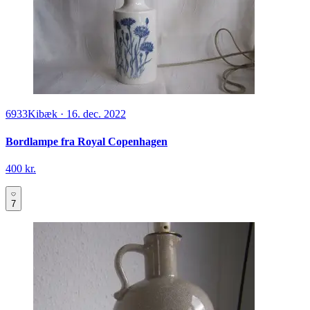
6933
Kibæk
·
16. dec. 2022
Bordlampe fra Royal Copenhagen
400 kr.
7