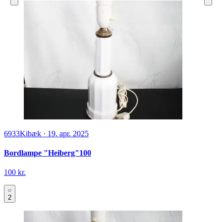
6933
Kibæk
·
19. apr. 2025
Bordlampe "Heiberg"100
100 kr.
2