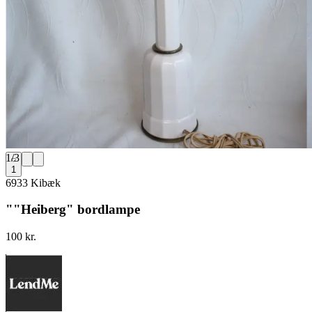
1
/
3
1
6933 Kibæk
""Heiberg" bordlampe
100 kr.