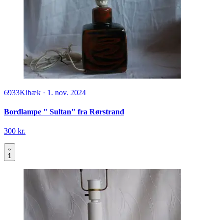
6933
Kibæk
·
1. nov. 2024
Bordlampe " Sultan" fra Rørstrand
300 kr.
1