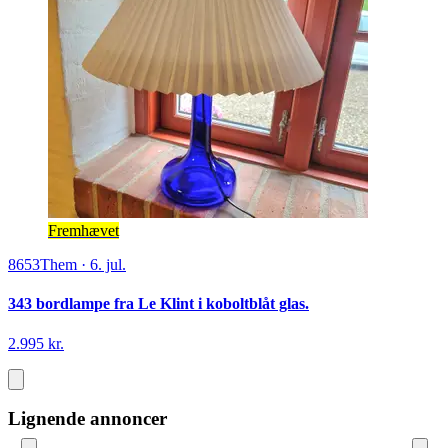
Fremhævet
8653
Them
·
6. jul.
343 bordlampe fra Le Klint i koboltblåt glas.
2.995 kr.
Lignende annoncer