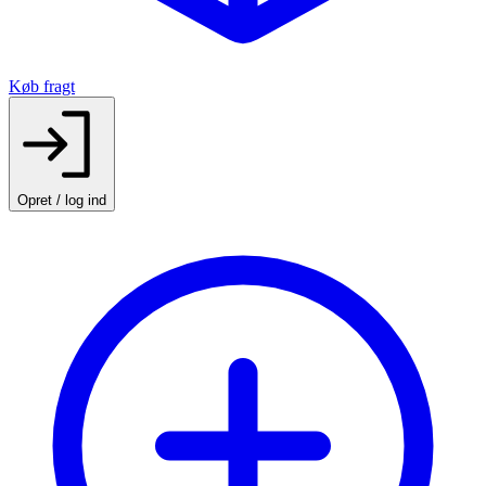
Køb fragt
Opret / log ind