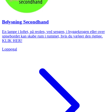
Belysning Secondhand
En lampe i loftet, på reolen, ved sengen, i hyggekrogen eller over
spisebordet kan skabe rum i rummet, hvis du vælger den rigtige.
KLIK HER!
Loppegal