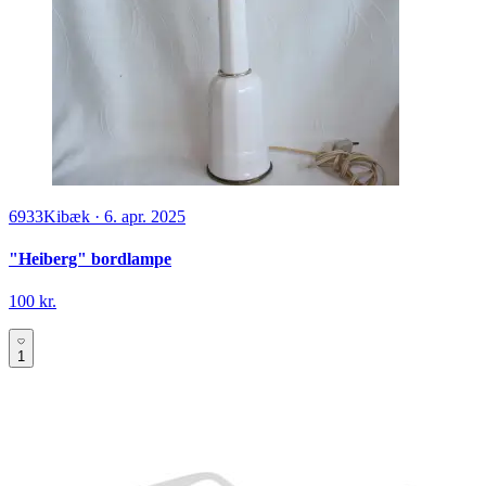
6933
Kibæk
·
6. apr. 2025
"Heiberg" bordlampe
100 kr.
1