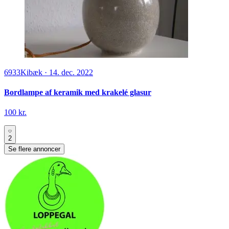
6933
Kibæk
·
14. dec. 2022
Bordlampe af keramik med krakelé glasur
100 kr.
2
Se flere annoncer