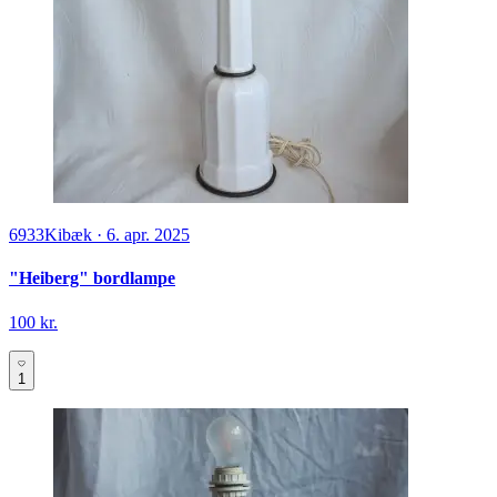
6933
Kibæk
·
6. apr. 2025
"Heiberg" bordlampe
100 kr.
1