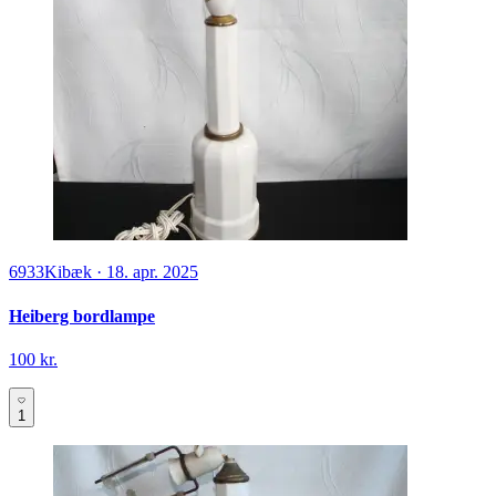
6933
Kibæk
·
18. apr. 2025
Heiberg bordlampe
100 kr.
1