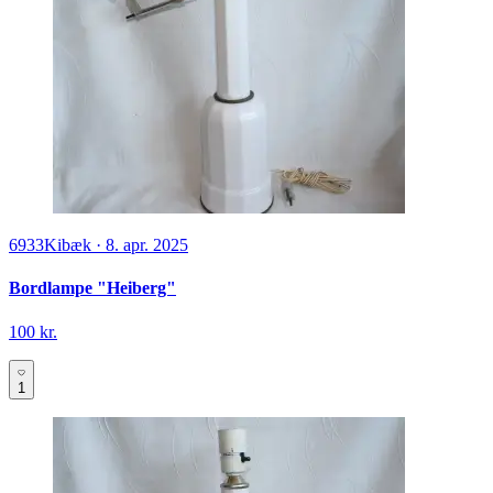
6933
Kibæk
·
8. apr. 2025
Bordlampe "Heiberg"
100 kr.
1