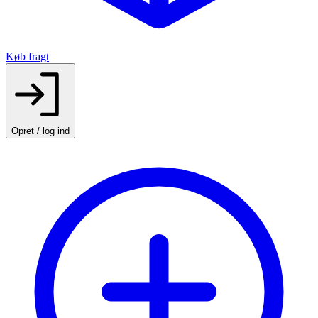
Køb fragt
Opret / log ind