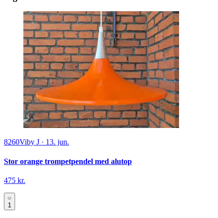
8260
Viby J
·
13. jun.
Stor orange trompetpendel med alutop
475 kr.
1