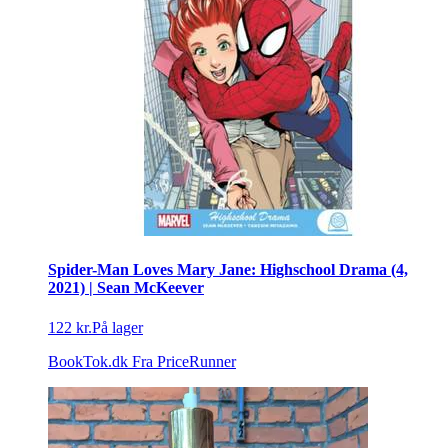
Spider-Man Loves Mary Jane: Highschool Drama (4,
2021) | Sean McKeever
122 kr.
På lager
BookTok.dk
Fra PriceRunner