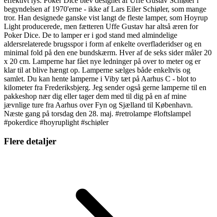
effektivt lys. Poker Dice blev designet af Uffe Gustav Schiøler i
begyndelsen af 1970'erne - ikke af Lars Eiler Schiøler, som mange
tror. Han designede ganske vist langt de fleste lamper, som Hoyrup
Light producerede, men fætteren Uffe Gustav har altså æren for
Poker Dice. De to lamper er i god stand med almindelige
aldersrelaterede brugsspor i form af enkelte overfladeridser og en
minimal fold på den ene bundskærm. Hver af de seks sider måler 20
x 20 cm. Lamperne har fået nye ledninger på over to meter og er
klar til at blive hængt op. Lamperne sælges både enkeltvis og
samlet. Du kan hente lamperne i Viby tæt på Aarhus C - blot to
kilometer fra Frederiksbjerg. Jeg sender også gerne lamperne til en
pakkeshop nær dig eller tager dem med til dig på en af mine
jævnlige ture fra Aarhus over Fyn og Sjælland til København.
Næste gang på torsdag den 28. maj. #retrolampe #loftslampel
#pokerdice #hoyruplight #schiøler
Flere detaljer