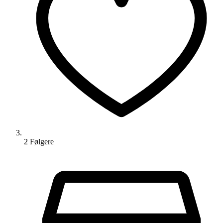
2
Følger
e