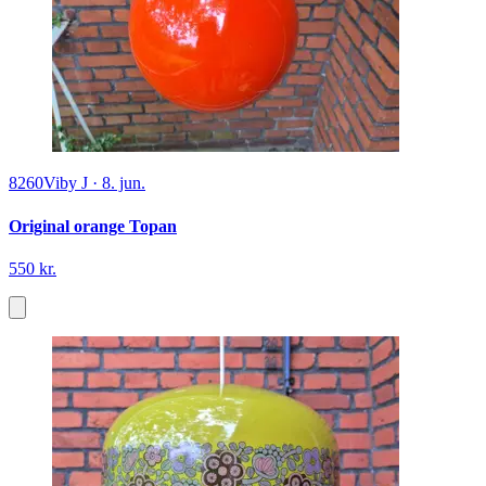
8260
Viby J
·
8. jun.
Original orange Topan
550 kr.