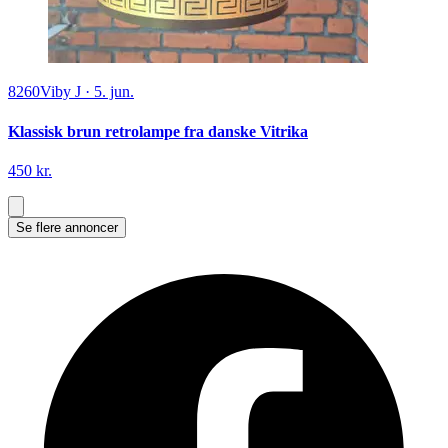
8260
Viby J
·
5. jun.
Klassisk brun retrolampe fra danske Vitrika
450 kr.
Se flere annoncer