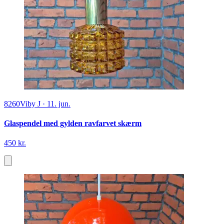
8260
Viby J
·
11. jun.
Glaspendel med gylden ravfarvet skærm
450 kr.