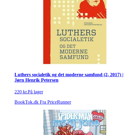
Luthers socialetik og det moderne samfund (2, 2017) |
Jørn Henrik Petersen
220 kr.
På lager
BookTok.dk
Fra PriceRunner