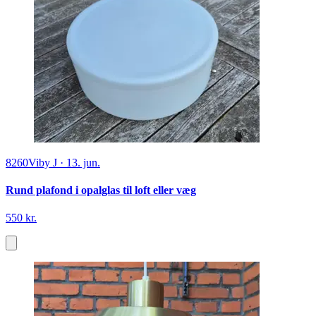
8260
Viby J
·
13. jun.
Rund plafond i opalglas til loft eller væg
550 kr.