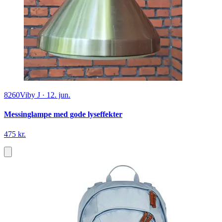
8260
Viby J
·
12. jun.
Messinglampe med gode lyseffekter
475 kr.