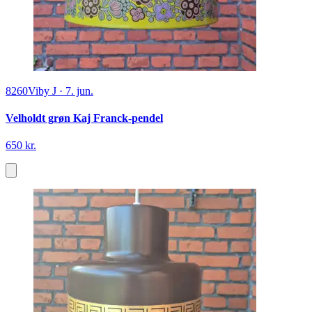
8260
Viby J
·
7. jun.
Velholdt grøn Kaj Franck-pendel
650 kr.