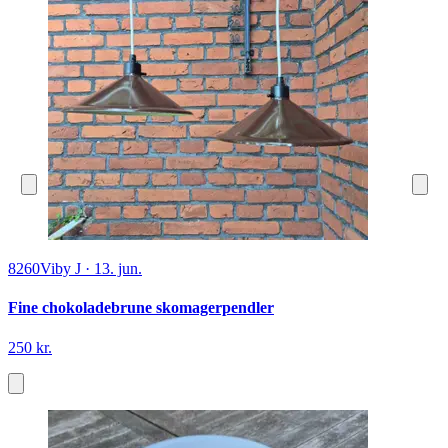
8260
Viby J
·
13. jun.
Fine chokoladebrune skomagerpendler
250 kr.