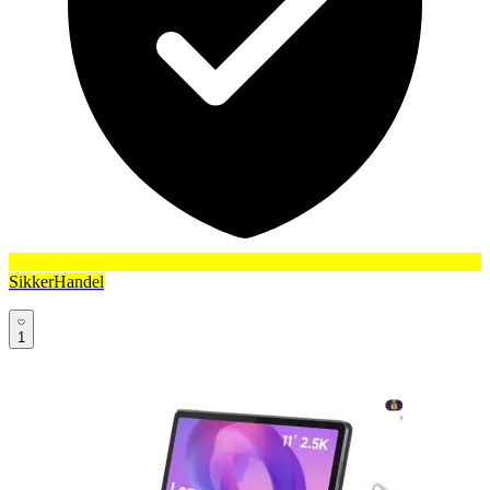
SikkerHandel
1