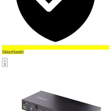
SikkerHandel
1