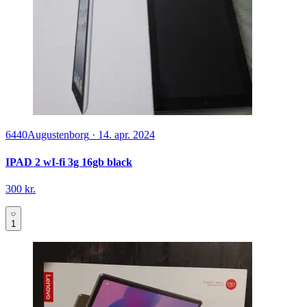
6440
Augustenborg
·
14. apr. 2024
IPAD 2 wI-fi 3g 16gb black
300 kr.
1