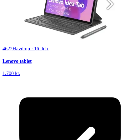
4622
Havdrup
·
16. feb.
Lenovo tablet
1.700 kr.