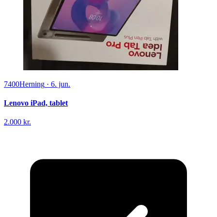
7400
Herning
·
6. jun.
Lenovo iPad, tablet
2.000 kr.