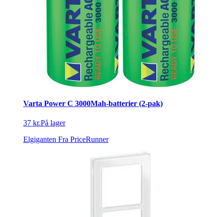
Varta Power C 3000Mah-batterier (2-pak)
37 kr.
På lager
Elgiganten
Fra PriceRunner