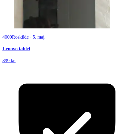
4000
Roskilde
·
5. maj.
Lenovo tablet
899 kr.