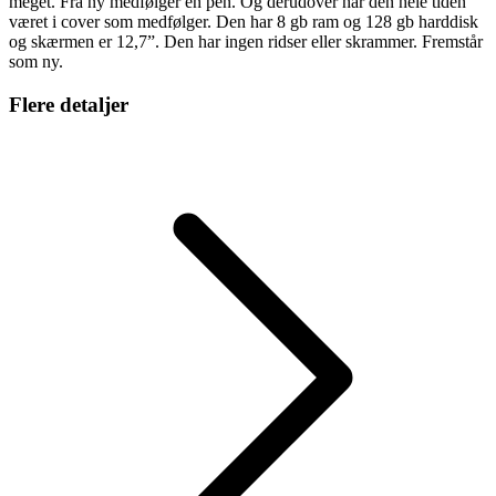
meget. Fra ny medfølger en pen. Og derudover har den hele tiden
været i cover som medfølger. Den har 8 gb ram og 128 gb harddisk
og skærmen er 12,7”. Den har ingen ridser eller skrammer. Fremstår
som ny.
Flere detaljer