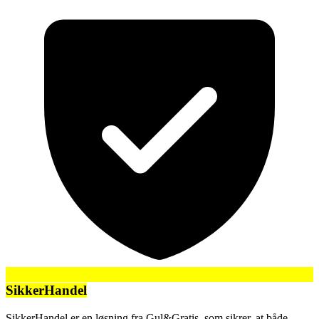
SikkerHandel
SikkerHandel er en løsning fra Gul&Gratis, som sikrer, at både