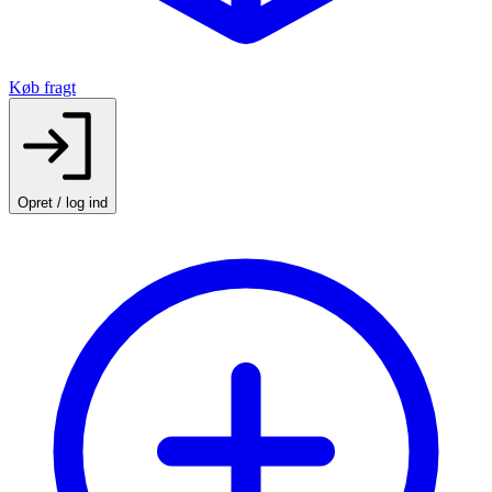
Køb fragt
Opret / log ind