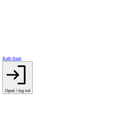
Køb fragt
Opret / log ind