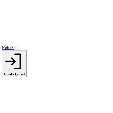
Køb fragt
Opret / log ind