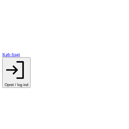
Køb fragt
Opret / log ind