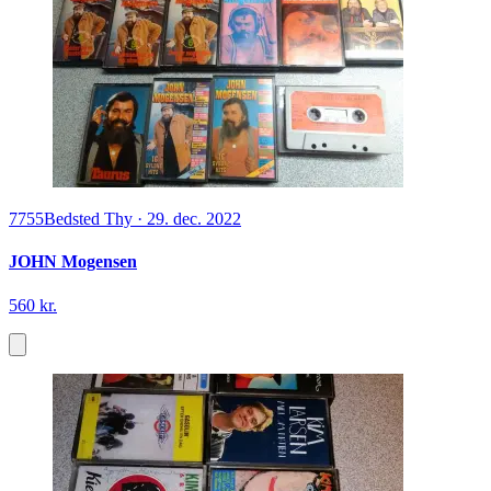
7755
Bedsted Thy
·
29. dec. 2022
JOHN Mogensen
560 kr.