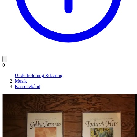
0
Underholdning & læring
Musik
Kassettebånd