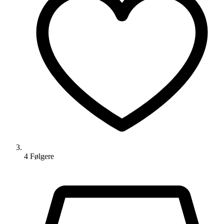
4
Følger
e