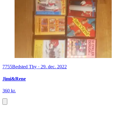
7755
Bedsted Thy
·
29. dec. 2022
Jimi&Rene
360 kr.