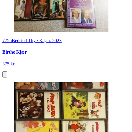
7755
Bedsted Thy
·
3. jan. 2023
Birthe Kjær
375 kr.