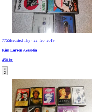
7755
Bedsted Thy
·
22. feb. 2019
Kim Larsen /Gasolin
450 kr.
2