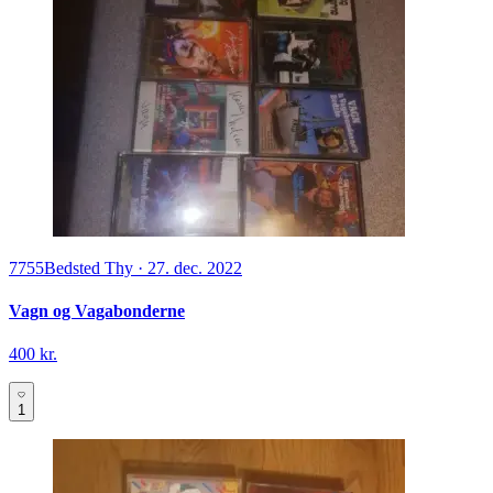
7755
Bedsted Thy
·
27. dec. 2022
Vagn og Vagabonderne
400 kr.
1