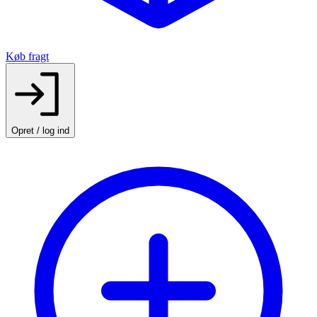
Køb fragt
Opret / log ind