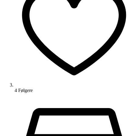
4
Følger
e