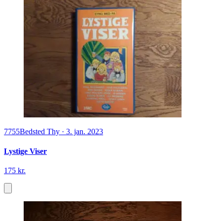
7755
Bedsted Thy
·
3. jan. 2023
Lystige Viser
175 kr.