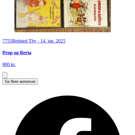
7755
Bedsted Thy
·
14. jan. 2025
Prop og Berta
800 kr.
Se flere annoncer