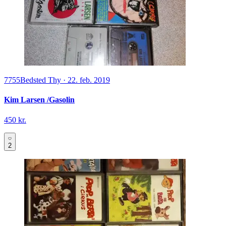
7755
Bedsted Thy
·
22. feb. 2019
Kim Larsen /Gasolin
450 kr.
2