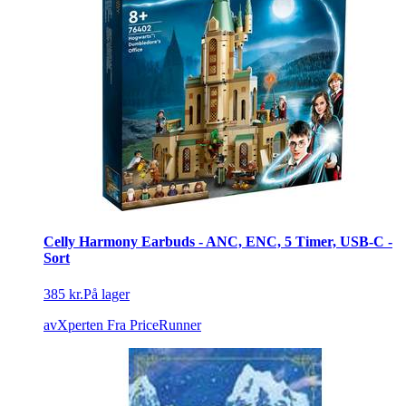
Celly Harmony Earbuds - ANC, ENC, 5 Timer, USB-C -
Sort
385 kr.
På lager
avXperten
Fra PriceRunner