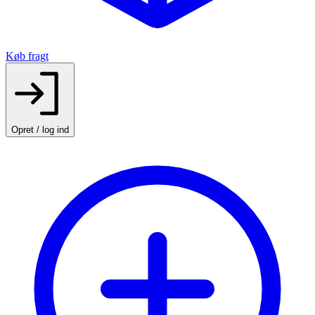
Køb fragt
Opret / log ind