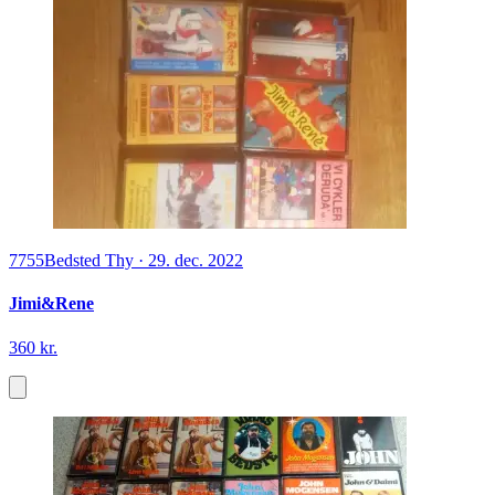
7755
Bedsted Thy
·
29. dec. 2022
Jimi&Rene
360 kr.