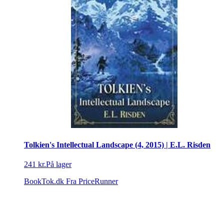
Tolkien's Intellectual Landscape (4, 2015) | E.L. Risden
241 kr.
På lager
BookTok.dk
Fra PriceRunner