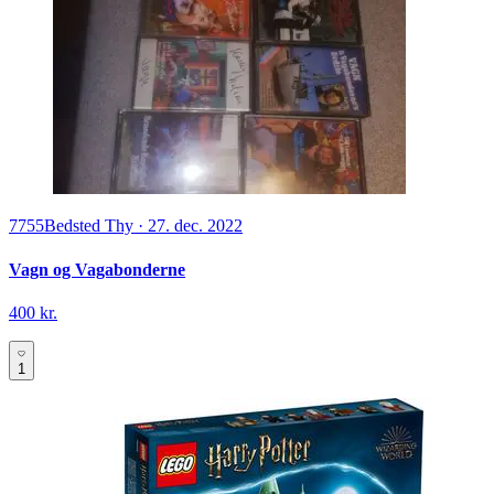
7755
Bedsted Thy
·
27. dec. 2022
Vagn og Vagabonderne
400 kr.
1