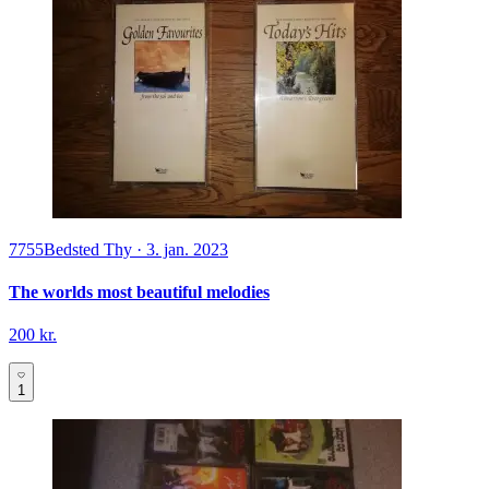
7755
Bedsted Thy
·
3. jan. 2023
The worlds most beautiful melodies
200 kr.
1