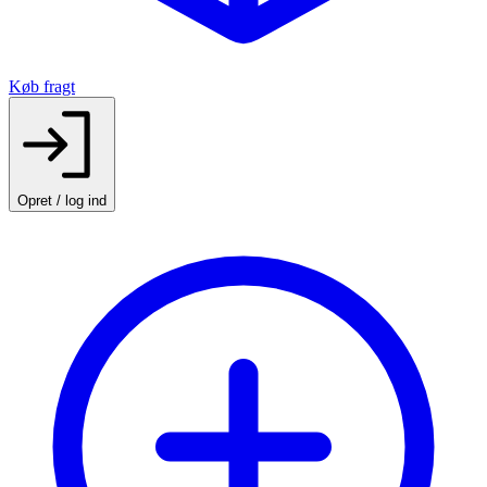
Køb fragt
Opret / log ind