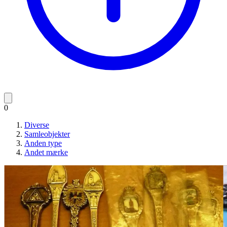
0
Diverse
Samleobjekter
Anden type
Andet mærke