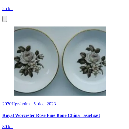
25 kr.
2970
Hørsholm
·
5. dec. 2023
Royal Worcester Rose Fine Bone China - asiet sæt
80 kr.