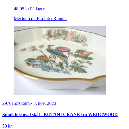
48,95 kr.
På lager
Mecindo.dk
Fra PriceRunner
2970
Hørsholm
·
8. nov. 2023
Smuk lille oval skål - KUTANI CRANE fra WEDGWOOD
50 kr.