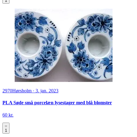
1
2970
Hørsholm
·
3. jan. 2023
PLA Søde små porcelæn lysestager med blå blomster
60 kr.
1