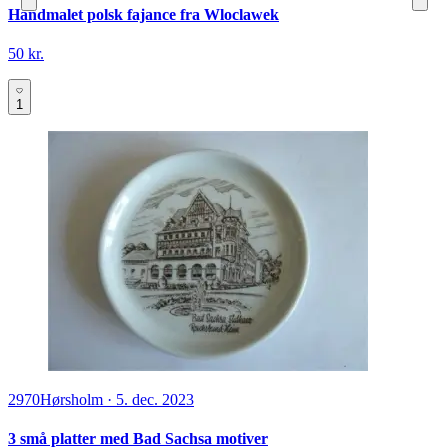
Håndmalet polsk fajance fra Wloclawek
50 kr.
1
2970
Hørsholm
·
5. dec. 2023
3 små platter med Bad Sachsa motiver