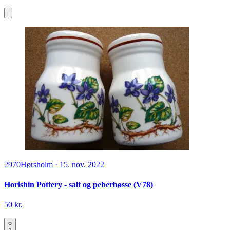
2970
Hørsholm
·
15. nov. 2022
Horishin Pottery - salt og peberbøsse (V78)
50 kr.