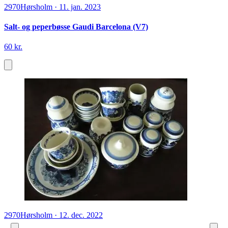
2970
Hørsholm
·
11. jan. 2023
Salt- og peperbøsse Gaudi Barcelona (V7)
60 kr.
2970
Hørsholm
·
12. dec. 2022