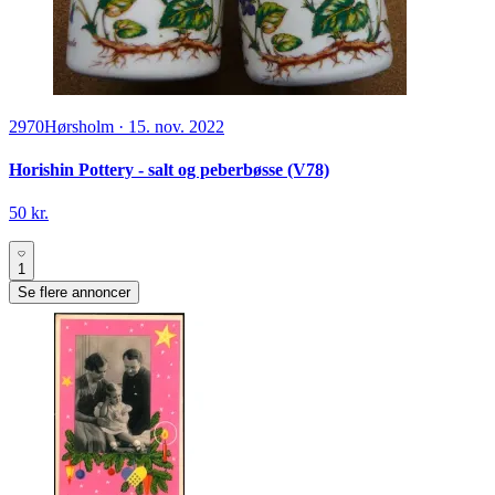
2970
Hørsholm
·
15. nov. 2022
Horishin Pottery - salt og peberbøsse (V78)
50 kr.
1
Se flere annoncer