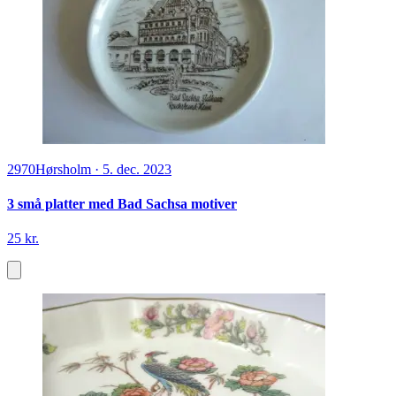
2970
Hørsholm
·
5. dec. 2023
3 små platter med Bad Sachsa motiver
25 kr.