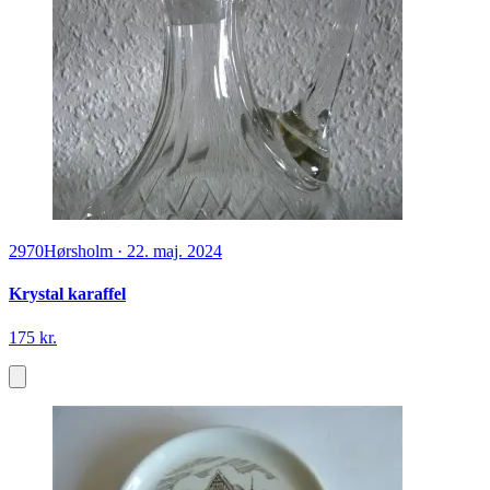
2970
Hørsholm
·
22. maj. 2024
Krystal karaffel
175 kr.