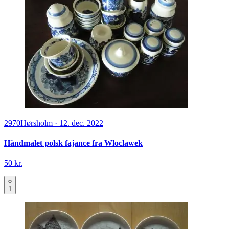
2970
Hørsholm
·
12. dec. 2022
Håndmalet polsk fajance fra Wloclawek
50 kr.
1