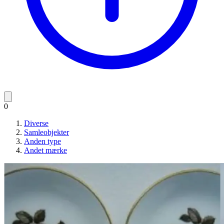
0
Diverse
Samleobjekter
Anden type
Andet mærke