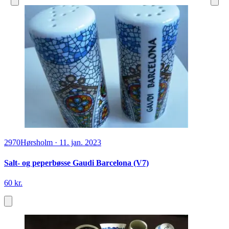
2970
Hørsholm
·
11. jan. 2023
Salt- og peperbøsse Gaudi Barcelona (V7)
60 kr.