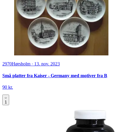
2970
Hørsholm
·
13. nov. 2023
Små platter fra Kaiser - Germany med motiver fra B
90 kr.
1