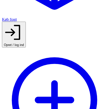
Køb fragt
Opret / log ind