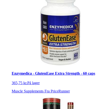
Enzymedica - GlutenEase Extra Strength - 60 caps
365,75 kr.
På lager
Muscle Supplements
Fra PriceRunner