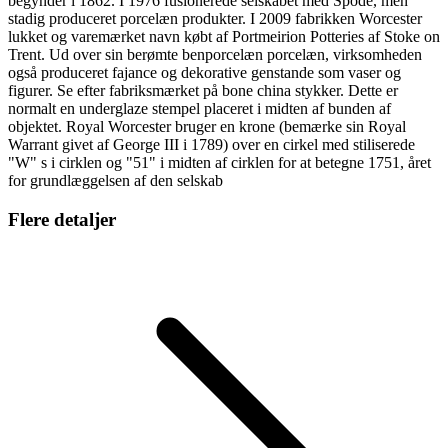
begynder i 1862. I 1976 fusionerede selskabet med Spode, men
stadig produceret porcelæn produkter. I 2009 fabrikken Worcester
lukket og varemærket navn købt af Portmeirion Potteries af Stoke on
Trent. Ud over sin berømte benporcelæn porcelæn, virksomheden
også produceret fajance og dekorative genstande som vaser og
figurer. Se efter fabriksmærket på bone china stykker. Dette er
normalt en underglaze stempel placeret i midten af ​​bunden af ​​
objektet. Royal Worcester bruger en krone (bemærke sin Royal
Warrant givet af George III i 1789) over en cirkel med stiliserede
"W" s i cirklen og "51" i midten af ​​cirklen for at betegne 1751, året
for grundlæggelsen af ​​den selskab
Flere detaljer