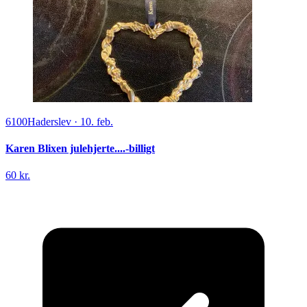
6100
Haderslev
·
10. feb.
Karen Blixen julehjerte....-billigt
60 kr.