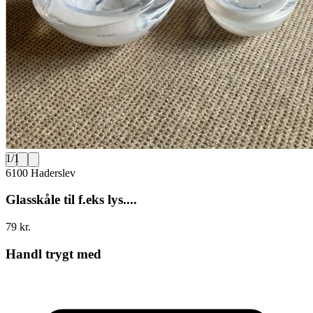
1
/
1
6100 Haderslev
Glasskåle til f.eks lys....
79 kr.
Handl trygt med