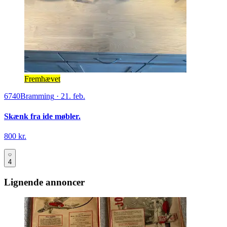
Fremhævet
6740
Bramming
·
21. feb.
Skænk fra ide møbler.
800 kr.
4
Lignende annoncer