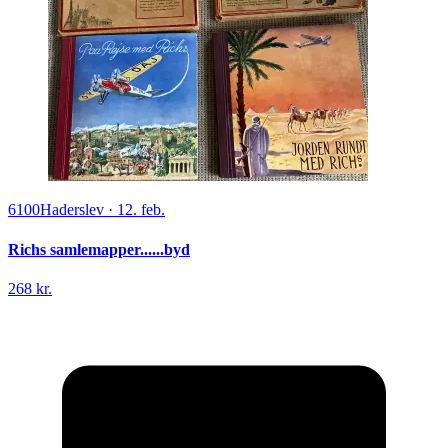
6100
Haderslev
·
12. feb.
Richs samlemapper......byd
268 kr.