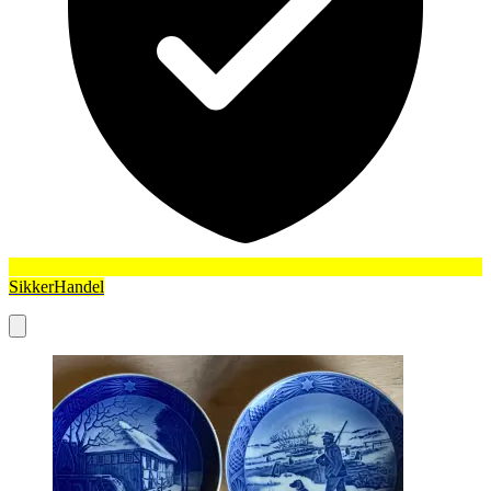
SikkerHandel