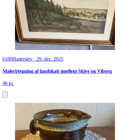
6100
Haderslev
·
29. dec. 2025
Maleri/tegning af landskab imellem Skive og Viborg
98 kr.