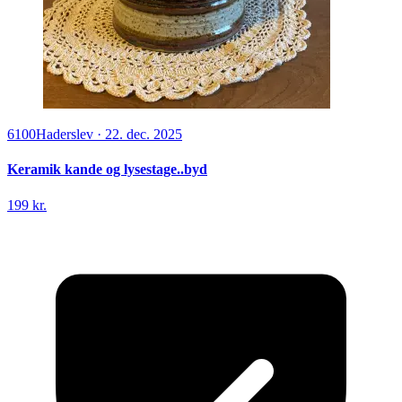
6100
Haderslev
·
22. dec. 2025
Keramik kande og lysestage..byd
199 kr.