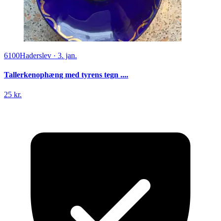
6100
Haderslev
·
3. jan.
Tallerkenophæng med tyrens tegn ....
25 kr.