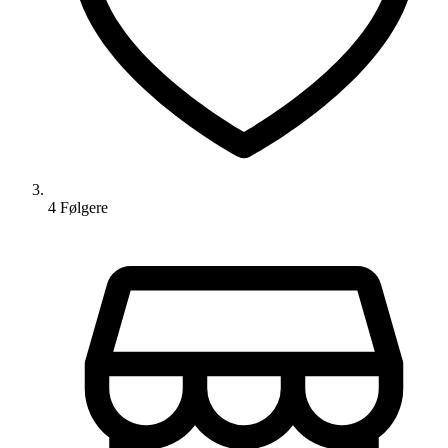
4
Følger
e