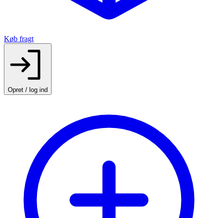
Køb fragt
Opret / log ind