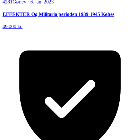
4281
Gørlev
·
6. jan. 2023
EFFEKTER Og Militaria perioden 1939-1945 Købes
49.000 kr.