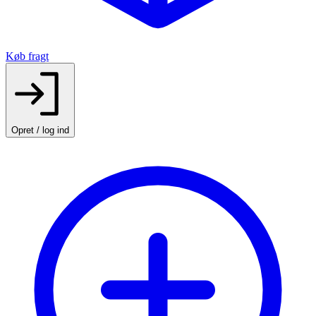
Køb fragt
Opret / log ind