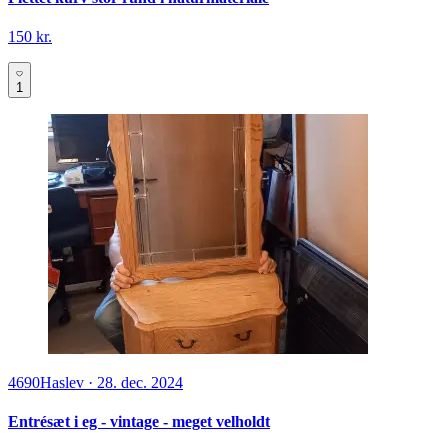
150 kr.
1
4690
Haslev
·
28. dec. 2024
Entrésæt i eg - vintage - meget velholdt