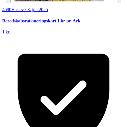
4690
Haslev
·
8. jul. 2025
Beredskabsrationeringskort 1 kr pr. Ark
1 kr.