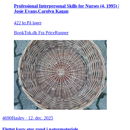
Professional Interpersonal Skills for Nurses (4, 1995) |
Josie Evans,Carolyn Kagan
422 kr.
På lager
BookTok.dk
Fra PriceRunner
4690
Haslev
·
12. dec. 2025
Flettet kurv stor rund i naturmateriale