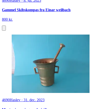
4690
Haslev
·
8. jul. 2025
Gammel Skibskompas fra Einar weilbach
800 kr.
4690
Haslev
·
31. dec. 2023