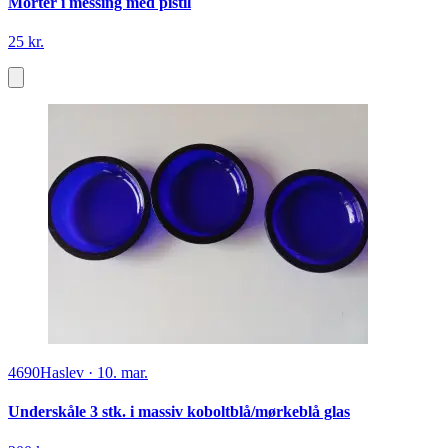
Morter i messing med pistil
25 kr.
4690
Haslev
·
10. mar.
Underskåle 3 stk. i massiv koboltblå/mørkeblå glas