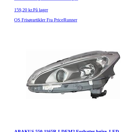
159,20 kr.
På lager
OS Frisørartikler
Fra PriceRunner
ABAKUS 550-1165R-LDEM2 Forlygter højre, LED,