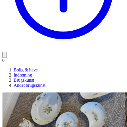
0
Bolig & have
Indretning
Brugskunst
Andet brugskunst