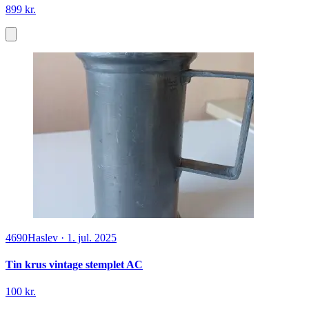
899 kr.
4690
Haslev
·
1. jul. 2025
Tin krus vintage stemplet AC
100 kr.