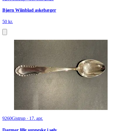
Bjørn Wiinblad askebæger
50 kr.
9260
Gistrup
·
17. apr.
Dagmar lille suppeske i sølv