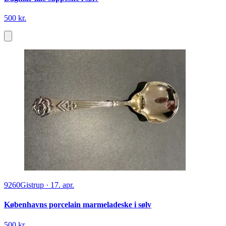
500 kr.
9260
Gistrup
·
17. apr.
Københavns porcelain marmeladeske i sølv
500 kr.