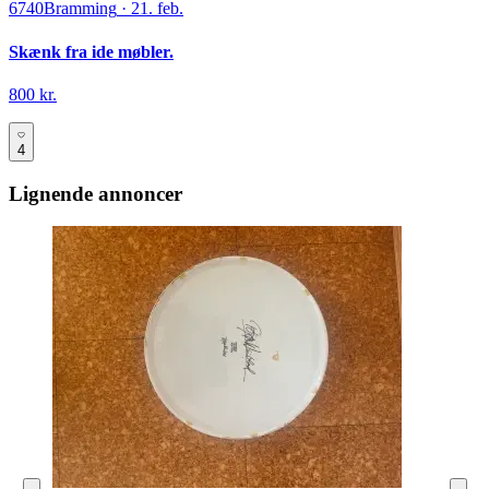
6740
Bramming
·
21. feb.
Skænk fra ide møbler.
800 kr.
4
Lignende annoncer