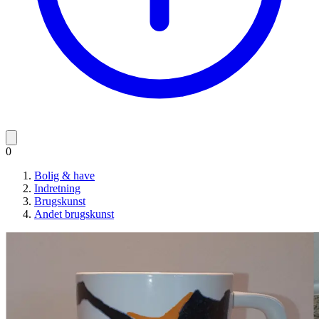
0
Bolig & have
Indretning
Brugskunst
Andet brugskunst