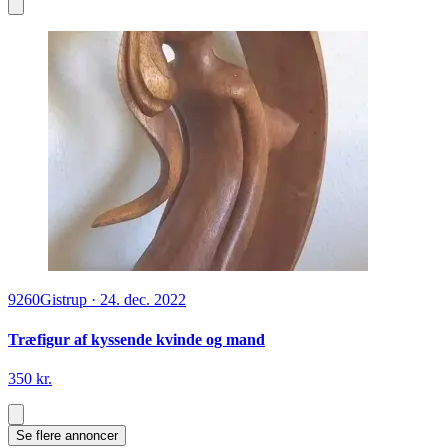
9260
Gistrup
·
24. dec. 2022
Træfigur af kyssende kvinde og mand
350 kr.
Se flere annoncer