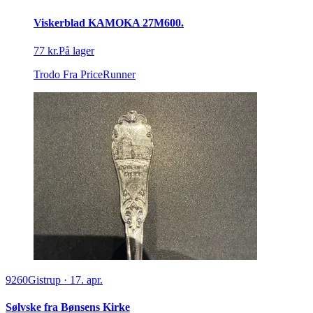
Viskerblad KAMOKA 27M600.
77 kr.
På lager
Trodo
Fra PriceRunner
9260
Gistrup
·
17. apr.
Sølvske fra Bønsens Kirke