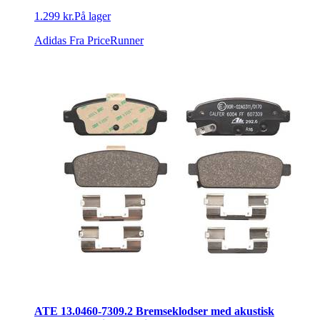
1.299 kr.
På lager
Adidas
Fra PriceRunner
ATE 13.0460-7309.2 Bremseklodser med akustisk