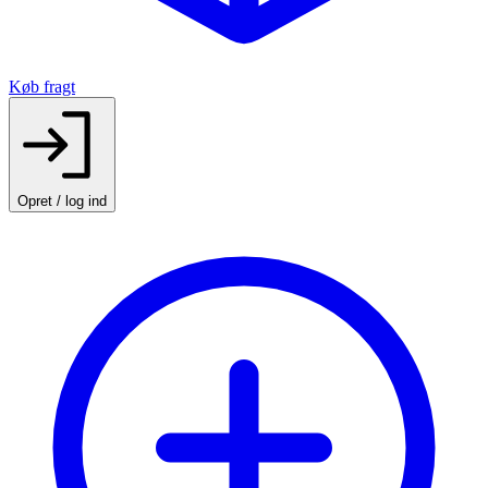
Køb fragt
Opret / log ind