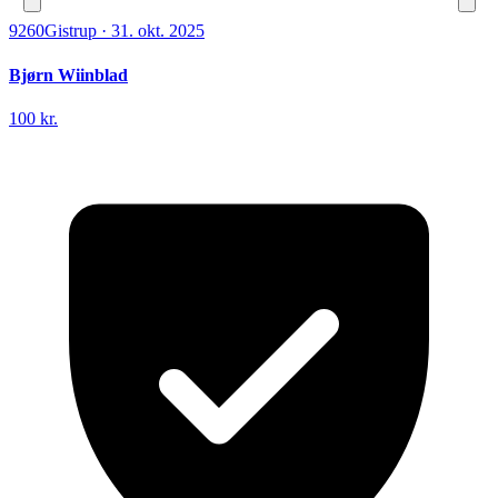
9260
Gistrup
·
31. okt. 2025
Bjørn Wiinblad
100 kr.