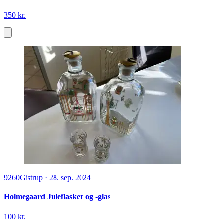
350 kr.
9260
Gistrup
·
28. sep. 2024
Holmegaard Juleflasker og -glas
100 kr.