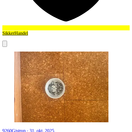
SikkerHandel
9260
Gistrup
·
31. okt. 2025