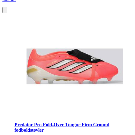
Predator Pro Fold-Over Tongue Firm Ground
fodboldstøvler