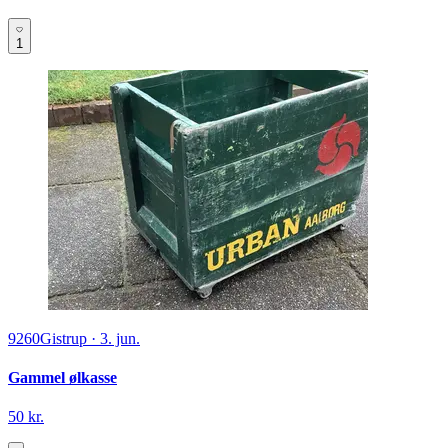
1
9260
Gistrup
·
3. jun.
Gammel ølkasse
50 kr.