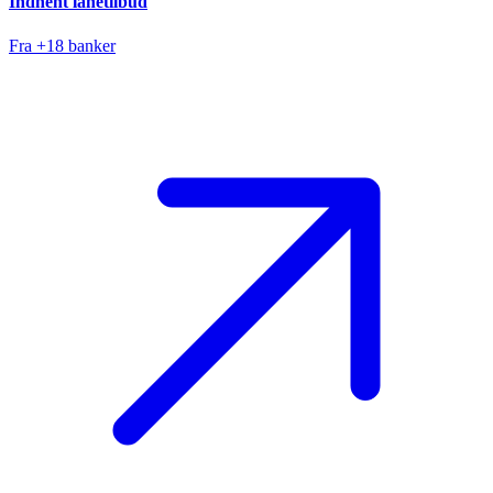
Indhent lånetilbud
Fra +18 banker