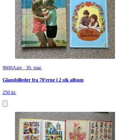
9600
Aars
·
30. mar.
Glansbilleder fra 70'erne i 2 stk album
250 kr.