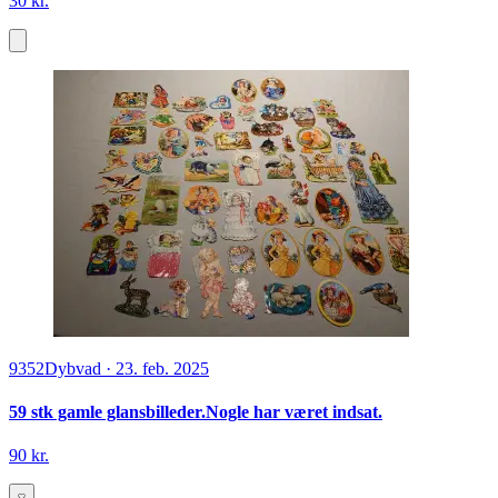
30 kr.
9352
Dybvad
·
23. feb. 2025
59 stk gamle glansbilleder.Nogle har været indsat.
90 kr.