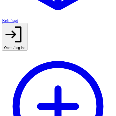
Køb fragt
Opret / log ind