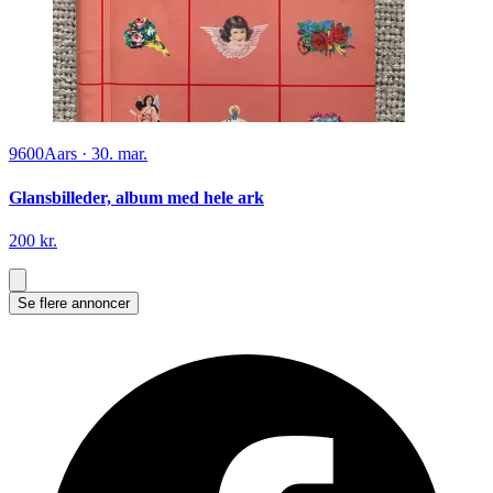
9600
Aars
·
30. mar.
Glansbilleder, album med hele ark
200 kr.
Se flere annoncer