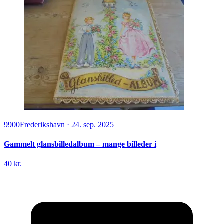
9900
Frederikshavn
·
24. sep. 2025
Gammelt glansbilledalbum – mange billeder i
40 kr.