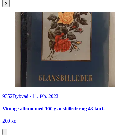
3
9352
Dybvad
·
11. feb. 2023
Vintage album med 100 glansbilleder og 43 kort.
200 kr.