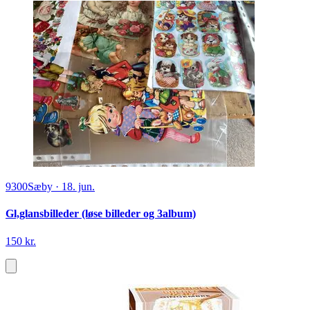
9300
Sæby
·
18. jun.
Gl,glansbilleder (løse billeder og 3album)
150 kr.