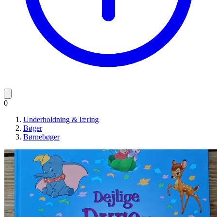
0
Underholdning & læring
Bøger
Børnebøger