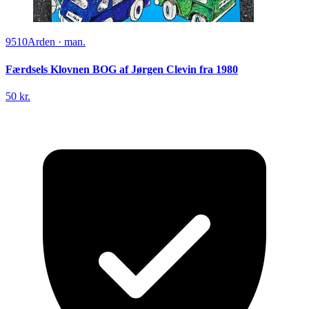
9510
Arden
·
man.
Færdsels Klovnen BOG af Jørgen Clevin fra 1980
50 kr.