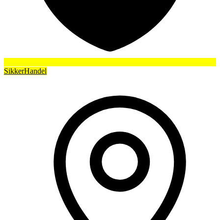
SikkerHandel