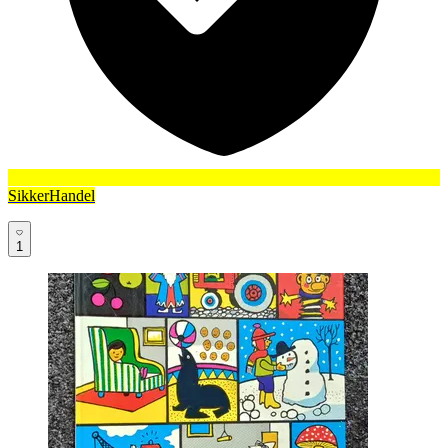
SikkerHandel
1