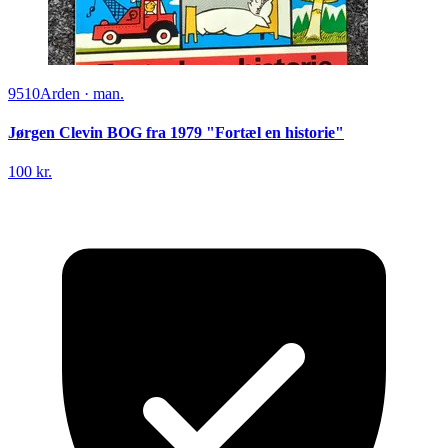
9510
Arden
·
man.
Jørgen Clevin BOG fra 1979 "Fortæl en historie"
100 kr.