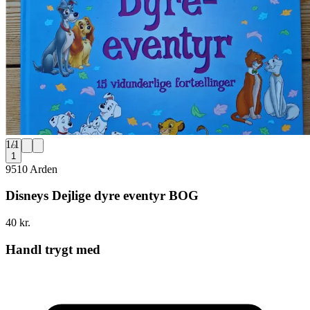
1
/
1
1
9510 Arden
Disneys Dejlige dyre eventyr BOG
40 kr.
Handl trygt med