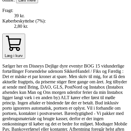
Læs mere
Fragt:
39 kr.
Køberbeskyttelse (
7
%
):
2,80 kr.
Læg i kurv
Sælger her en Disneys Dejlige dyre eventyr BOG 15 vidunderlige
fortællinger Forsendelse udenom SikkerHandel / Fiks og Færdig :
Det er måske et par kroner at spare. Men skriv til mig, for at få den
aktuelle fragtpris, da priserne stiger flere gange om året. Jeg tilbyder
at sende med Bring, DAO, GLS, PostNord og Instabox (Instabox
afsendes kun Man og Ons morgen udenfor ferier da min Instabox
ligger langt væk i en anden by) ALT kører efter først til mølle
princip. Ingen aftaler er bindende før der er betalt. Bud inklusiv
porto ignoreres automatisk, portoen er oplyst. Vil i forhandle om
portoen, kontakter i postvæsenet. Bæredygtighed - Vi pakker med
genbrugsmateriale og brugte kasser, derfor er der ingen
omkostninger til køber og det er bedre for miljøet. Modtager Mobile
Pay, Bankoverførsel eller kontanter. Afhentning foregår helst aften