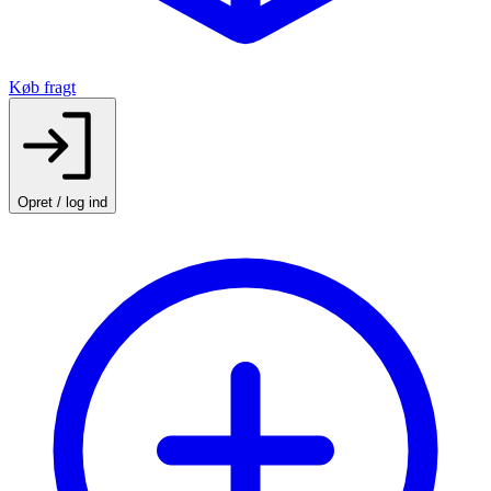
Køb fragt
Opret / log ind