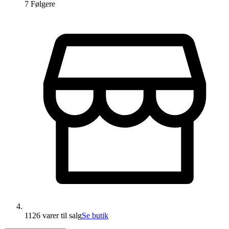
7
Følger
e
1126 varer
til salg
Se butik