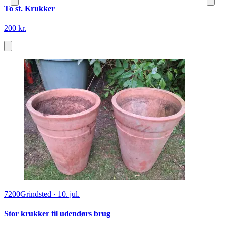
To st. Krukker
200 kr.
7200
Grindsted
·
10. jul.
Stor krukker til udendørs brug