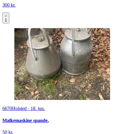
300 kr.
1
6670
Holsted
·
18. jun.
Malkemaskine spande.
50 kr.