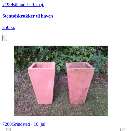
7190
Billund
·
29. maj.
Stentøjskrukker til haven
350 kr.
7200
Grindsted
·
10. jul.