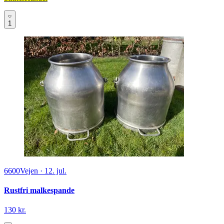
1
6600
Vejen
·
12. jul.
Rustfri malkespande
130 kr.