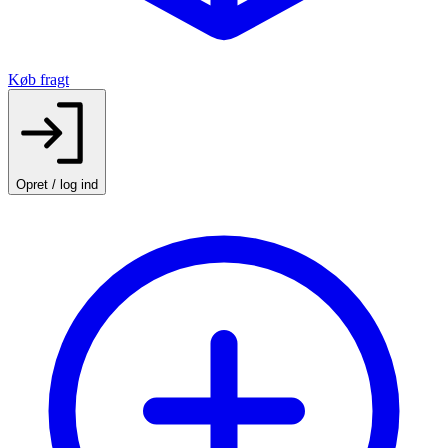
Køb fragt
Opret / log ind