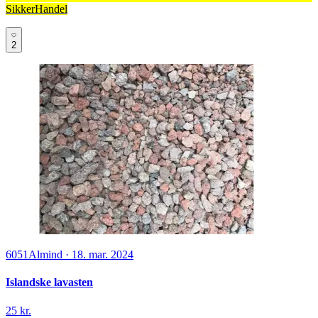
SikkerHandel
2
6051
Almind
·
18. mar. 2024
Islandske lavasten
25 kr.