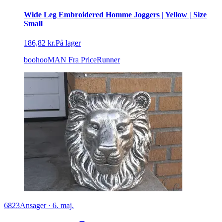
Wide Leg Embroidered Homme Joggers | Yellow | Size
Small
186,82 kr.
På lager
boohooMAN
Fra PriceRunner
6823
Ansager
·
6. maj.