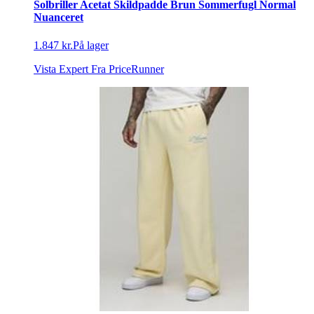
Solbriller Acetat Skildpadde Brun Sommerfugl Normal
Nuanceret
1.847 kr.
På lager
Vista Expert
Fra PriceRunner