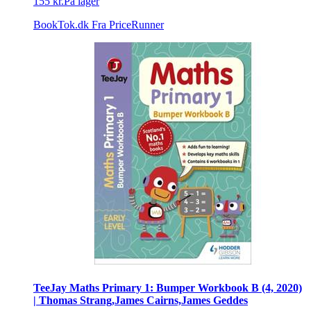
155 kr.
På lager
BookTok.dk
Fra PriceRunner
TeeJay Maths Primary 1: Bumper Workbook B (4, 2020)
| Thomas Strang,James Cairns,James Geddes