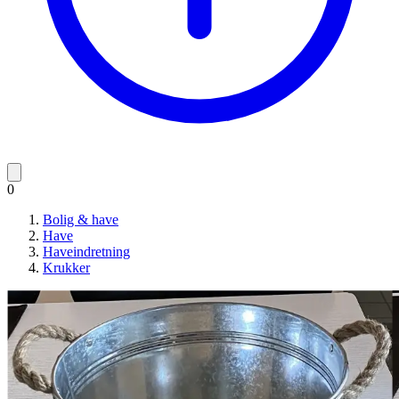
0
Bolig & have
Have
Haveindretning
Krukker