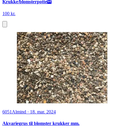
Krukke/blomsterpotte🦁
100 kr.
6051
Almind
·
18. mar. 2024
Akvariegrus til blomster krukker mm.