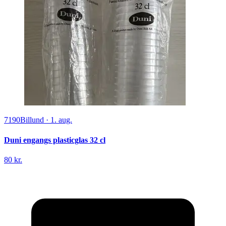
7190
Billund
·
1. aug.
Duni engangs plasticglas 32 cl
80 kr.