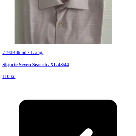
7190
Billund
·
1. aug.
Skjorte Seven Seas str. XL 43/44
110 kr.