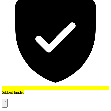
SikkerHandel
1