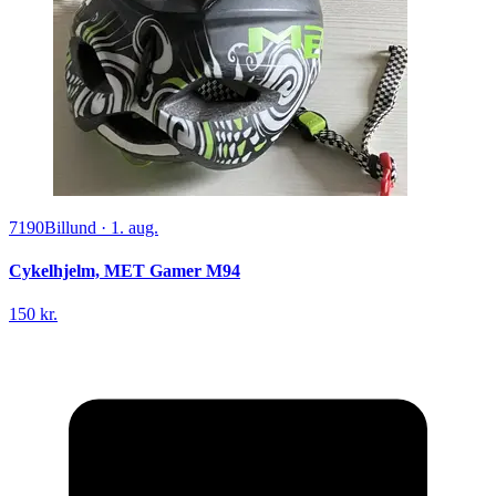
7190
Billund
·
1. aug.
Cykelhjelm, MET Gamer M94
150 kr.