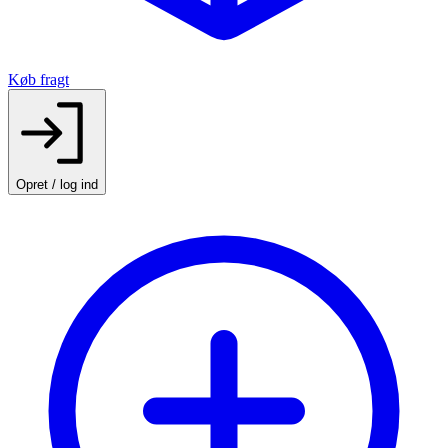
Køb fragt
Opret / log ind