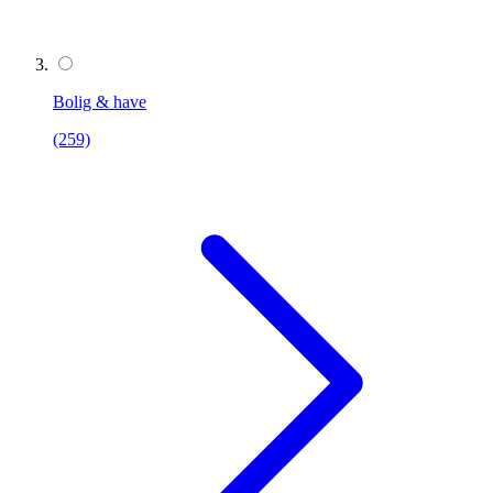
Bolig & have
(259)