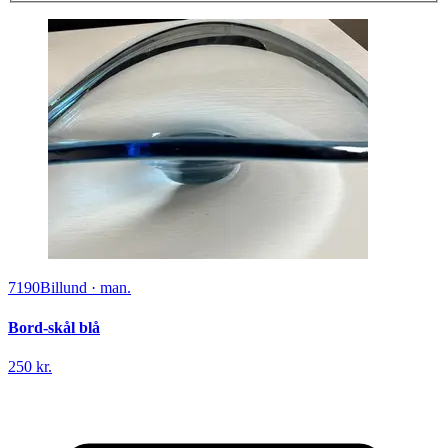
7190
Billund
·
man.
Bord-skål blå
250 kr.