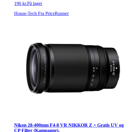
196 kr.
På lager
House-Tech
Fra PriceRunner
Nikon 28-400mm F4-8 VR NIKKOR Z + Gratis UV og
CP Filter (Kampagne).