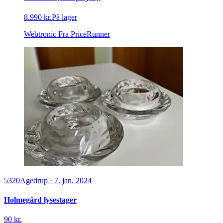
8.990 kr.
På lager
Webtronic
Fra PriceRunner
5320
Agedrup
·
7. jan. 2024
Holmegård lysestager
90 kr.