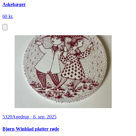
Askebæger
60 kr.
5320
Agedrup
·
6. sep. 2025
Bjørn Winblad platter røde