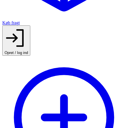
Køb fragt
Opret / log ind