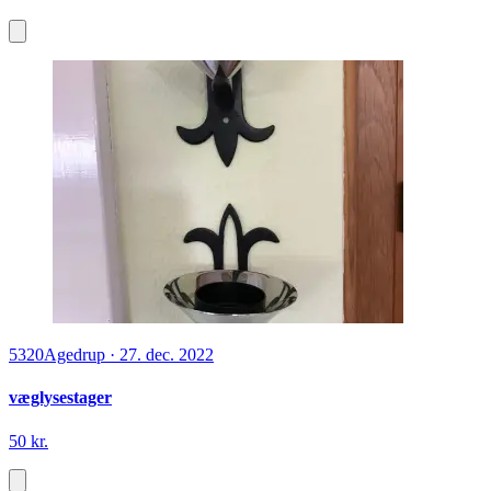
5320
Agedrup
·
27. dec. 2022
væglysestager
50 kr.