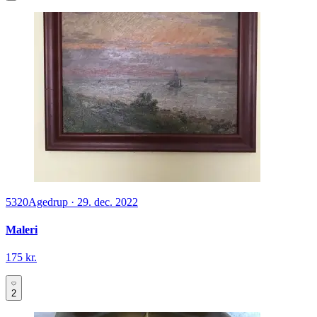
5320
Agedrup
·
29. dec. 2022
Maleri
175 kr.
2