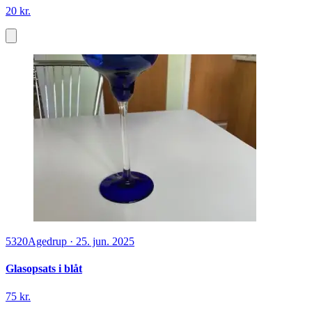
20 kr.
5320
Agedrup
·
25. jun. 2025
Glasopsats i blåt
75 kr.