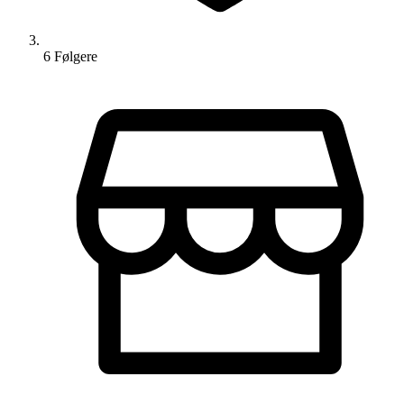
6
Følger
e