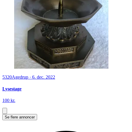
5320
Agedrup
·
6. dec. 2022
Lysestage
100 kr.
Se flere annoncer