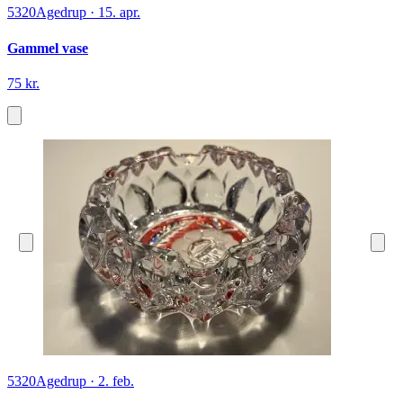
5320
Agedrup
·
15. apr.
Gammel vase
75 kr.
5320
Agedrup
·
2. feb.