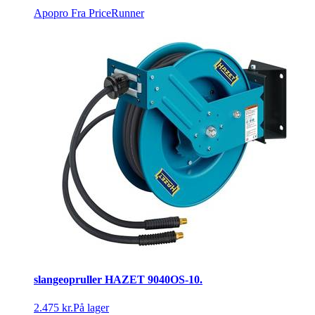
Apopro
Fra PriceRunner
slangeopruller HAZET 9040OS-10.
2.475 kr.
På lager