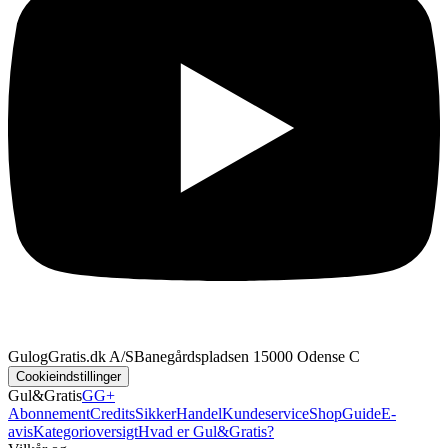
GulogGratis.dk A/S
Banegårdspladsen 1
5000 Odense C
Cookieindstillinger
Gul&Gratis
GG+
Abonnement
Credits
SikkerHandel
Kundeservice
Shop
Guide
E-
avis
Kategorioversigt
Hvad er Gul&Gratis?