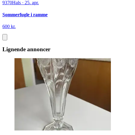
9370
Hals
·
25. apr.
Sommerfugle i ramme
600 kr.
Lignende annoncer