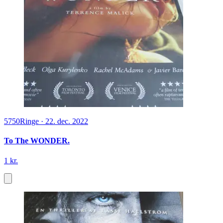
5750
Ringe
·
22. dec. 2022
To The WONDER.
1 kr.