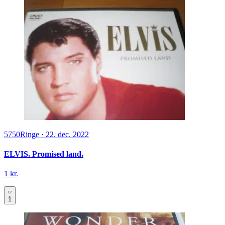
5750
Ringe
·
22. dec. 2022
ELVIS. Promised land.
1 kr.
1