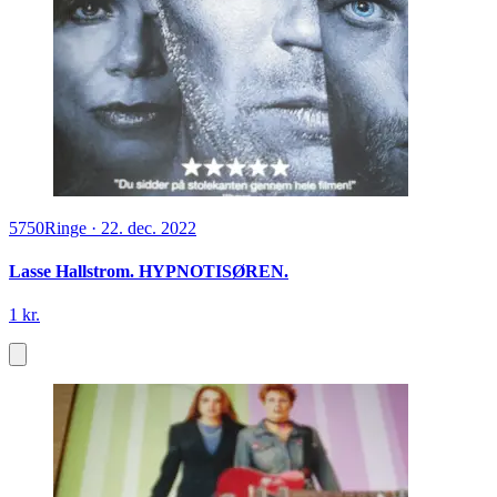
5750
Ringe
·
22. dec. 2022
Lasse Hallstrom. HYPNOTISØREN.
1 kr.