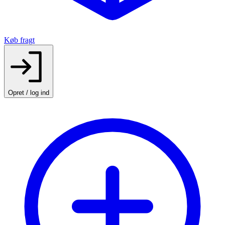
Køb fragt
Opret / log ind