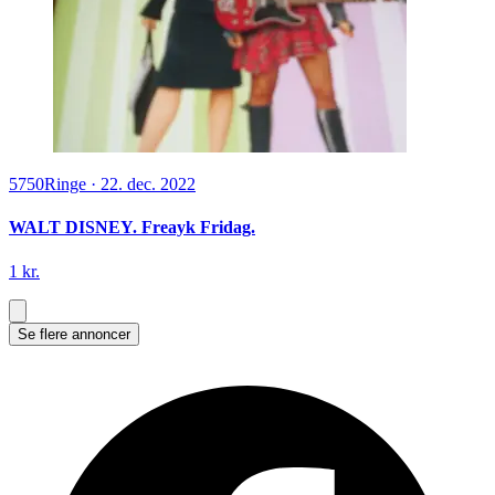
5750
Ringe
·
22. dec. 2022
WALT DISNEY. Freayk Fridag.
1 kr.
Se flere annoncer