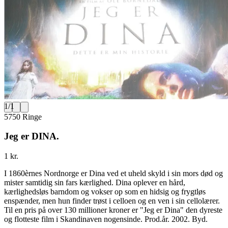
1
/
1
5750 Ringe
Jeg er DINA.
1 kr.
I 1860èrnes Nordnorge er Dina ved et uheld skyld i sin mors død og
mister samtidig sin fars kærlighed. Dina oplever en hård,
kærlighedsløs barndom og vokser op som en hidsig og frygtløs
enspænder, men hun finder trøst i celloen og en ven i sin cellolærer.
Til en pris på over 130 millioner kroner er "Jeg er Dina" den dyreste
og flotteste film i Skandinaven nogensinde. Prod.år. 2002. Byd.