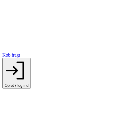
Køb fragt
Opret / log ind