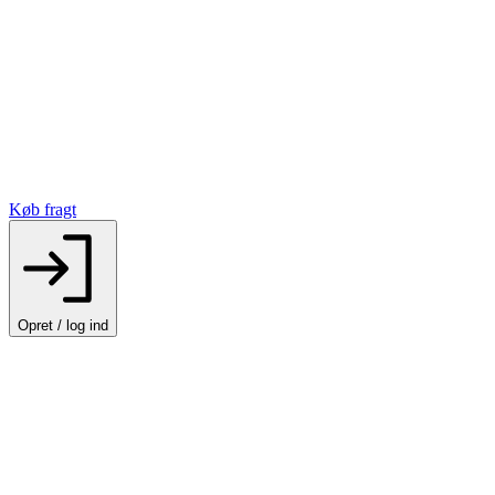
Køb fragt
Opret / log ind