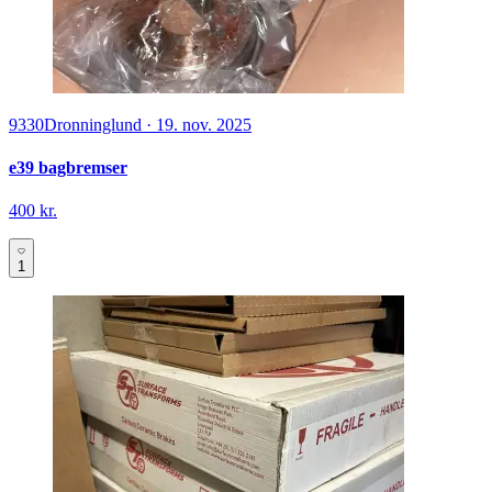
9330
Dronninglund
·
19. nov. 2025
e39 bagbremser
400 kr.
1