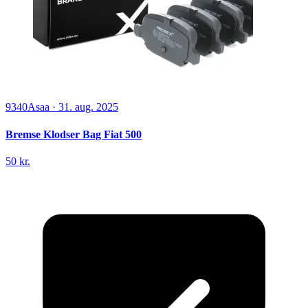
9340
Asaa
·
31. aug. 2025
Bremse Klodser Bag Fiat 500
50 kr.