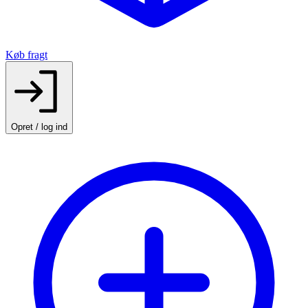
Køb fragt
Opret / log ind