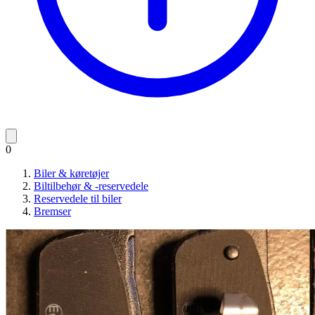
0
Biler & køretøjer
Biltilbehør & -reservedele
Reservedele til biler
Bremser