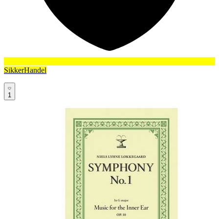
SikkerHandel
1