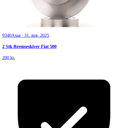
9340
Asaa
·
31. aug. 2025
2 Stk Bremseskiver Fiat 500
200 kr.