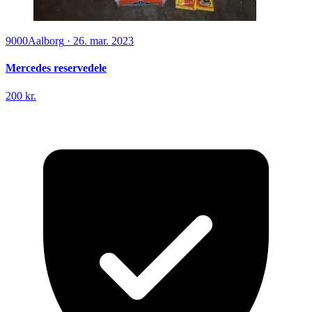
9000
Aalborg
·
26. mar. 2023
Mercedes reservedele
200 kr.