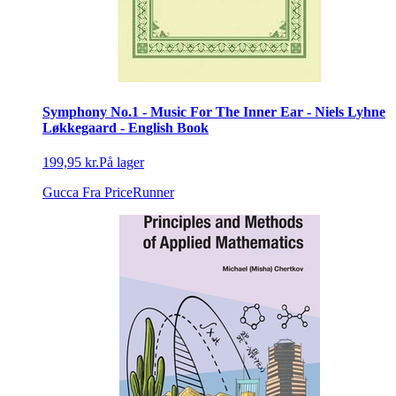
Symphony No.1 - Music For The Inner Ear - Niels Lyhne
Løkkegaard - English Book
199,95 kr.
På lager
Gucca
Fra PriceRunner