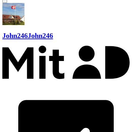
John246
John246