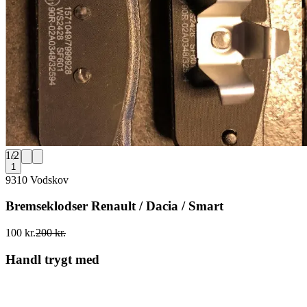
1
/
2
1
9310 Vodskov
Bremseklodser Renault / Dacia / Smart
100 kr.
200 kr.
Handl trygt med