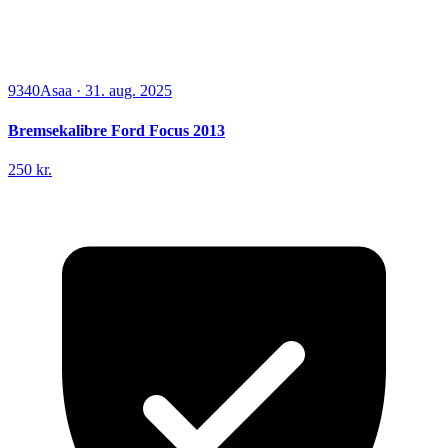
9340
Asaa
·
31. aug. 2025
Bremsekalibre Ford Focus 2013
250 kr.