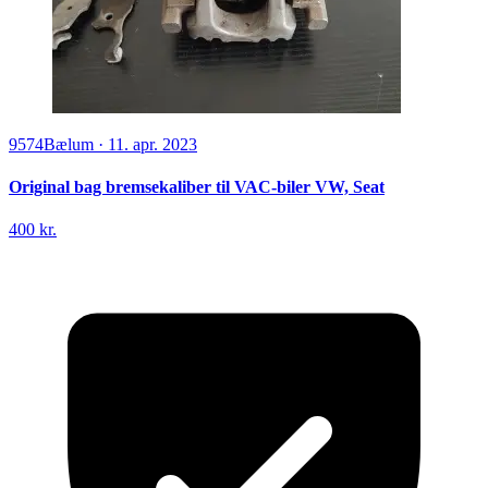
9574
Bælum
·
11. apr. 2023
Original bag bremsekaliber til VAC-biler VW, Seat
400 kr.