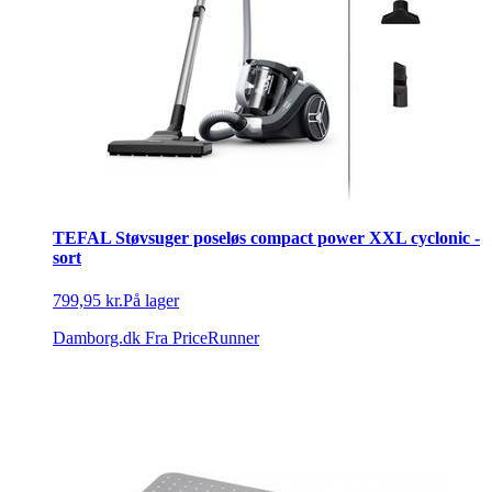
TEFAL Støvsuger poseløs compact power XXL cyclonic -
sort
799,95 kr.
På lager
Damborg.dk
Fra PriceRunner