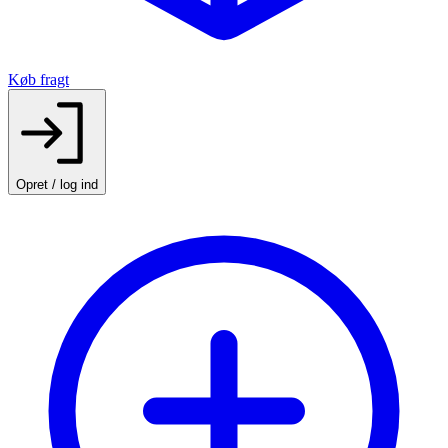
Køb fragt
Opret / log ind