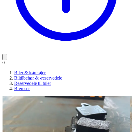
0
Biler & køretøjer
Biltilbehør & -reservedele
Reservedele til biler
Bremser