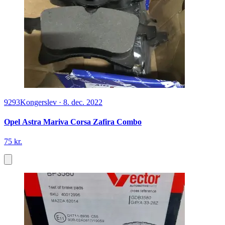
9293
Kongerslev
·
8. dec. 2022
Opel Astra Mariva Corsa Zafira Combo
75 kr.