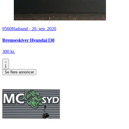
9560
Hadsund
·
20. sep. 2020
Bremseskiver Hyundai I30
300 kr.
1
Se flere annoncer