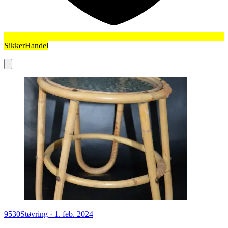
SikkerHandel
9530
Støvring
·
1. feb. 2024