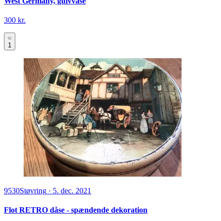
West Germany, gulvvase
300 kr.
1
9530
Støvring
·
5. dec. 2021
Flot RETRO dåse - spændende dekoration