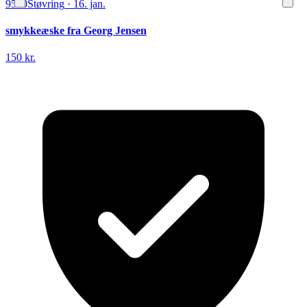
9530
Støvring
·
16. jan.
smykkeæske fra Georg Jensen
150 kr.