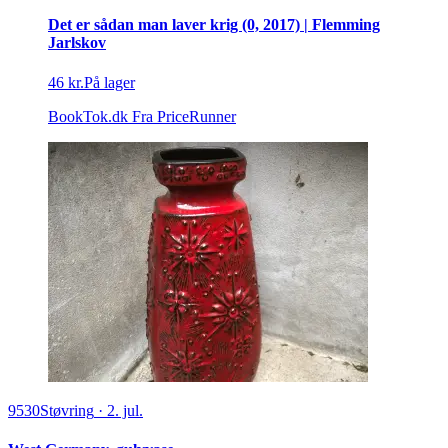
Det er sådan man laver krig (0, 2017) | Flemming
Jarlskov
46 kr.
På lager
BookTok.dk
Fra PriceRunner
9530
Støvring
·
2. jul.