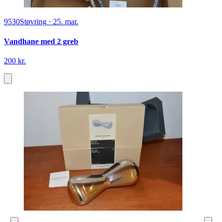
9530
Støvring
·
25. mar.
Vandhane med 2 greb
200 kr.