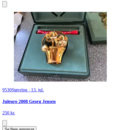
9530
Støvring
·
13. jul.
Juleuro 2008 Georg Jensen
250 kr.
Se flere annoncer