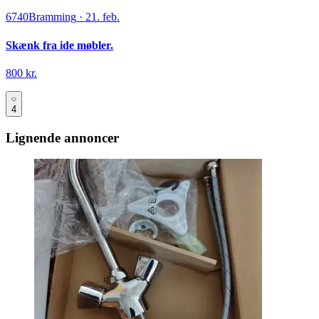
6740
Bramming
·
21. feb.
Skænk fra ide møbler.
800 kr.
4
Lignende annoncer