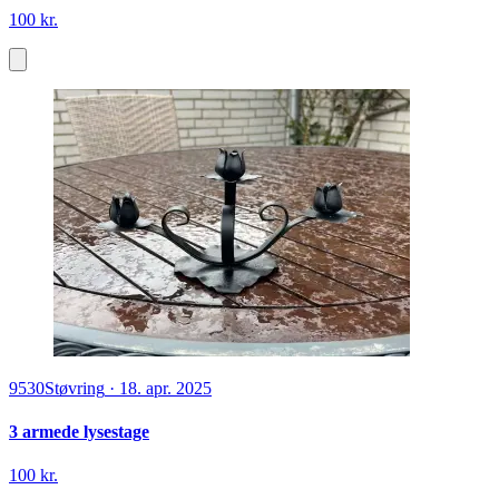
100 kr.
9530
Støvring
·
18. apr. 2025
3 armede lysestage
100 kr.