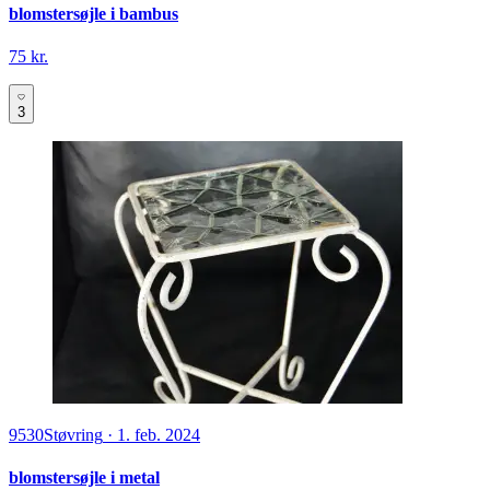
blomstersøjle i bambus
75 kr.
3
9530
Støvring
·
1. feb. 2024
blomstersøjle i metal