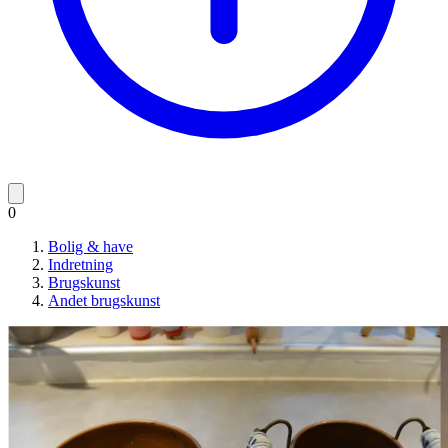
0
Bolig & have
Indretning
Brugskunst
Andet brugskunst