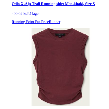
Odlo X-Alp Trail Running shirt Men-khaki, Size S
409,02 kr.
På lager
Running Point
Fra PriceRunner