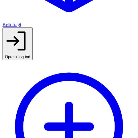
Køb fragt
Opret / log ind