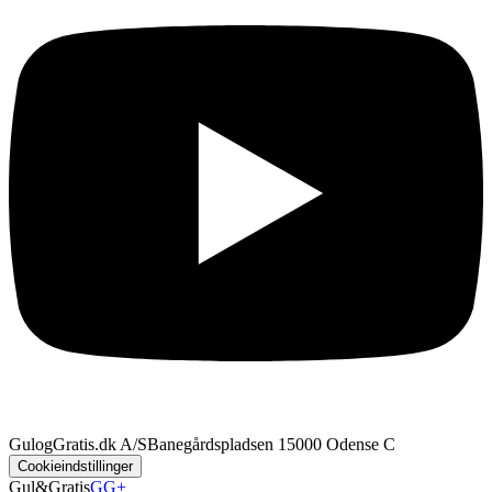
GulogGratis.dk A/S
Banegårdspladsen 1
5000 Odense C
Cookieindstillinger
Gul&Gratis
GG+