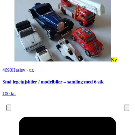
Ny
4690
Haslev
·
tir.
Små legetøjsbiler / modelbiler – samling med 6 stk
100 kr.