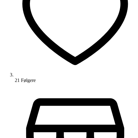
21
Følger
e