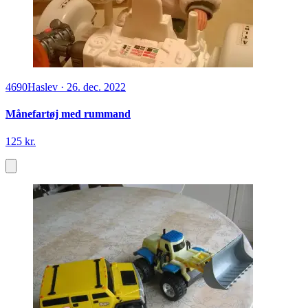
4690
Haslev
·
26. dec. 2022
Månefartøj med rummand
125 kr.