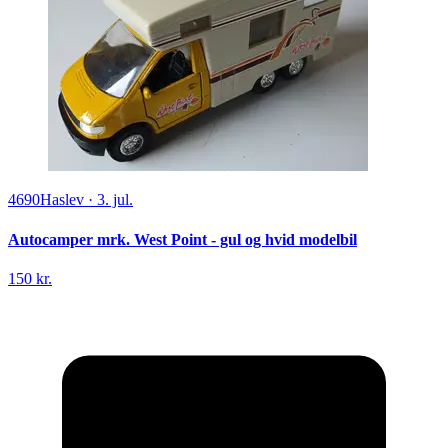
4690
Haslev
·
3. jul.
Autocamper mrk. West Point - gul og hvid modelbil
150 kr.