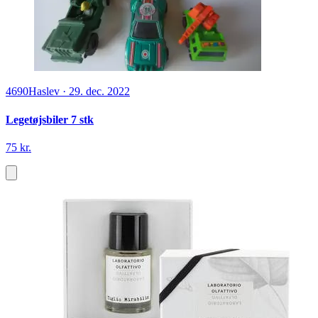
4690
Haslev
·
29. dec. 2022
Legetøjsbiler 7 stk
75 kr.