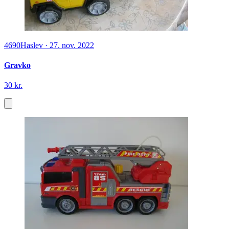
4690
Haslev
·
27. nov. 2022
Gravko
30 kr.