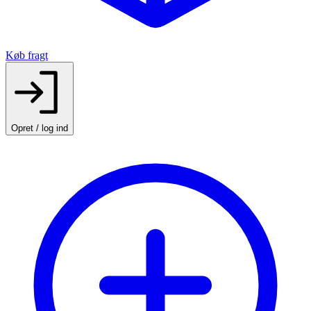
Køb fragt
Opret / log ind