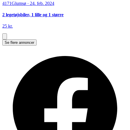
4171
Glumsø
·
24. feb. 2024
2 legetøjsbiler, 1 lille og 1 større
25 kr.
Se flere annoncer