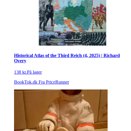
Historical Atlas of the Third Reich (4, 2025) | Richard
Overy
138 kr.
På lager
BookTok.dk
Fra PriceRunner