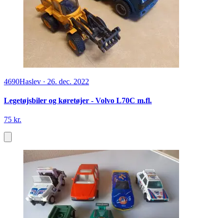
4690
Haslev
·
26. dec. 2022
Legetøjsbiler og køretøjer - Volvo L70C m.fl.
75 kr.