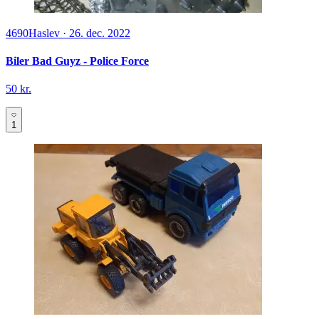
4690
Haslev
·
26. dec. 2022
Biler Bad Guyz - Police Force
50 kr.
1