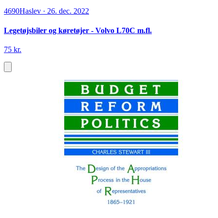
4690
Haslev
·
26. dec. 2022
Legetøjsbiler og køretøjer - Volvo L70C m.fl.
75 kr.