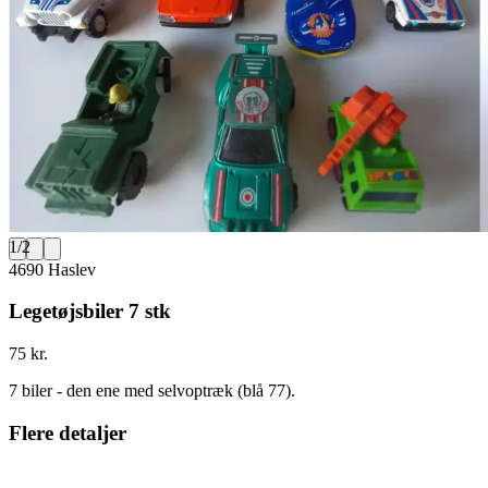
1
/
2
4690 Haslev
Legetøjsbiler 7 stk
75 kr.
7 biler - den ene med selvoptræk (blå 77).
Flere detaljer