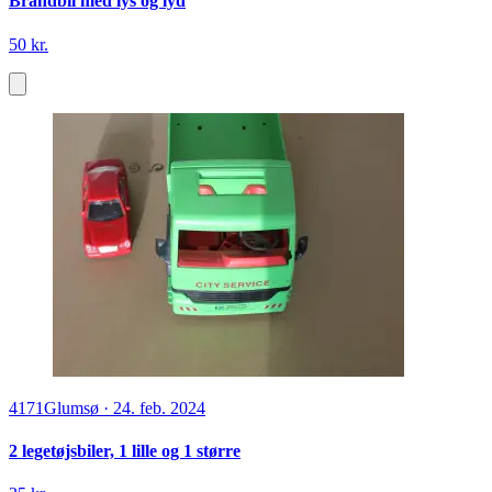
Brandbil med lys og lyd
50 kr.
4171
Glumsø
·
24. feb. 2024
2 legetøjsbiler, 1 lille og 1 større