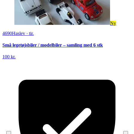
Ny
4690
Haslev
·
tir.
Små legetøjsbiler / modelbiler – samling med 6 stk
100 kr.