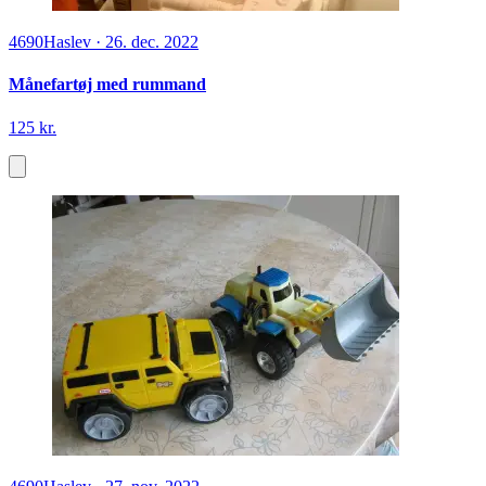
4690
Haslev
·
26. dec. 2022
Månefartøj med rummand
125 kr.