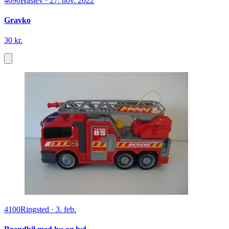
4690
Haslev
·
27. nov. 2022
Gravko
30 kr.
4100
Ringsted
·
3. feb.