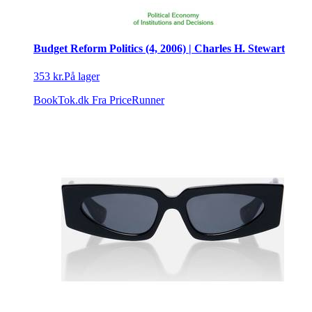
Budget Reform Politics (4, 2006) | Charles H. Stewart
353 kr.
På lager
BookTok.dk
Fra PriceRunner