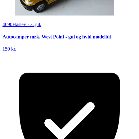
4690
Haslev
·
3. jul.
Autocamper mrk. West Point - gul og hvid modelbil
150 kr.