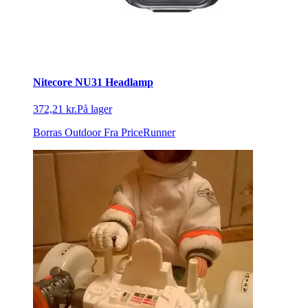
Nitecore NU31 Headlamp
372,21 kr.
På lager
Borras Outdoor
Fra PriceRunner