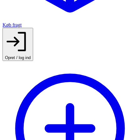
Køb fragt
Opret / log ind