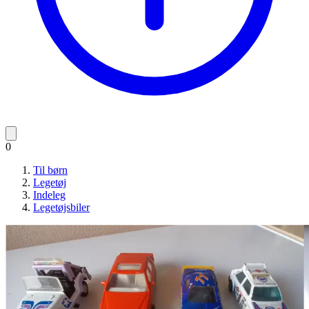
0
Til børn
Legetøj
Indeleg
Legetøjsbiler