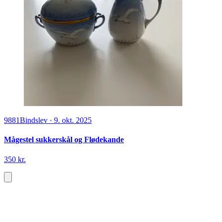
9881
Bindslev
·
9. okt. 2025
Mågestel sukkerskål og Flødekande
350 kr.