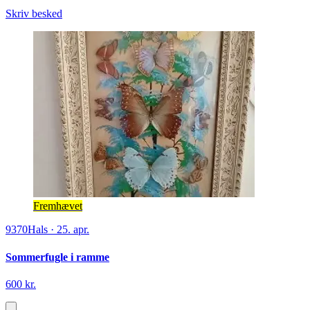
Skriv besked
Fremhævet
9370
Hals
·
25. apr.
Sommerfugle i ramme
600 kr.