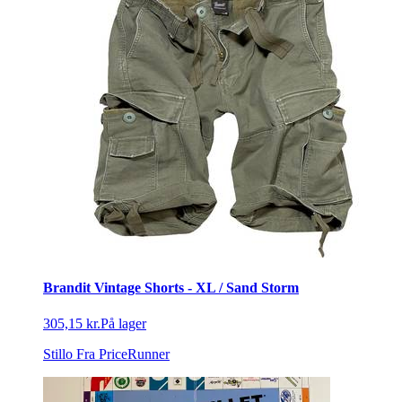
Brandit Vintage Shorts - XL / Sand Storm
305,15 kr.
På lager
Stillo
Fra PriceRunner