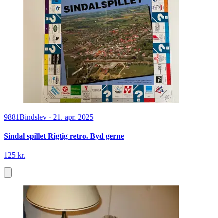
9881
Bindslev
·
21. apr. 2025
Sindal spillet Rigtig retro. Byd gerne
125 kr.