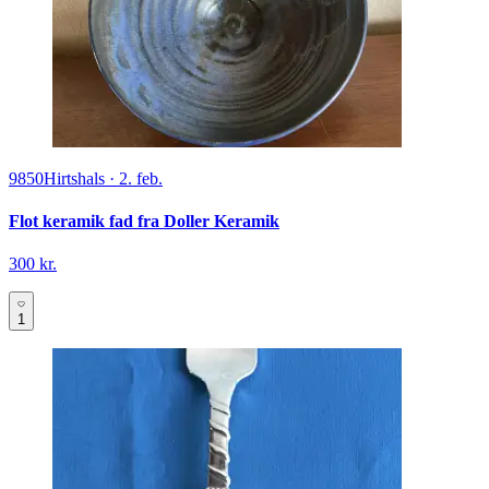
9850
Hirtshals
·
2. feb.
Flot keramik fad fra Doller Keramik
300 kr.
1