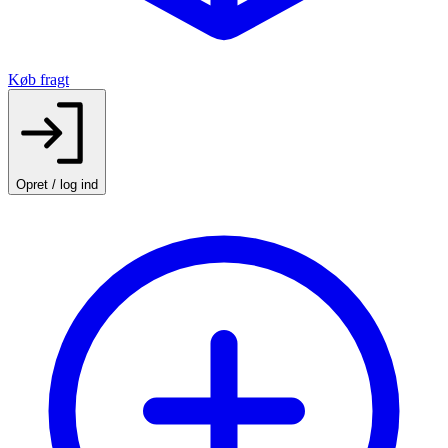
Køb fragt
Opret / log ind