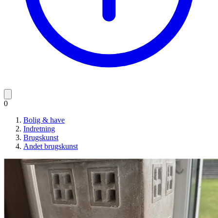
0
Bolig & have
Indretning
Brugskunst
Andet brugskunst