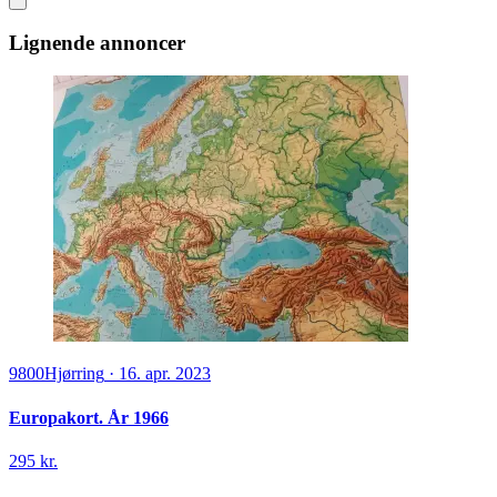
Lignende annoncer
9800
Hjørring
·
16. apr. 2023
Europakort. År 1966
295 kr.