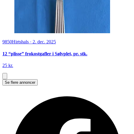
9850
Hirtshals
·
2. dec. 2025
12 “plisse” frokostgafler i Sølvplet, pr. stk.
25 kr.
Se flere annoncer