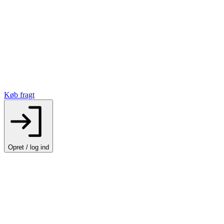
Køb fragt
Opret / log ind