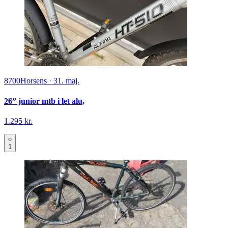
8700
Horsens
·
31. maj.
26” junior mtb i let alu,
1.295 kr.
1