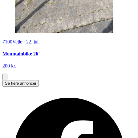
7100
Vejle
·
22. jul.
Mountainbike 26"
200 kr.
Se flere annoncer