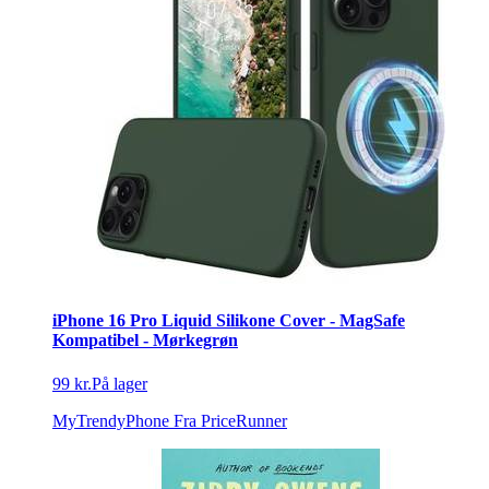
iPhone 16 Pro Liquid Silikone Cover - MagSafe
Kompatibel - Mørkegrøn
99 kr.
På lager
MyTrendyPhone
Fra PriceRunner