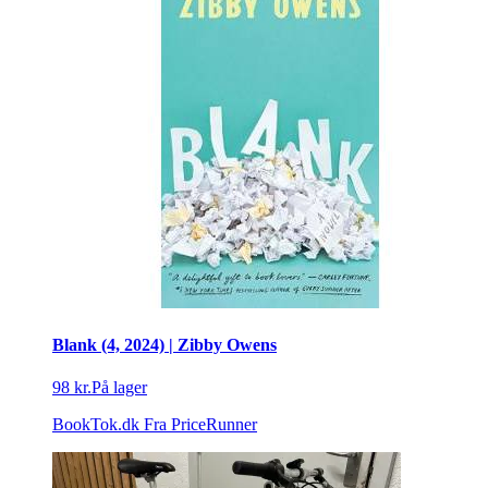
Blank (4, 2024) | Zibby Owens
98 kr.
På lager
BookTok.dk
Fra PriceRunner