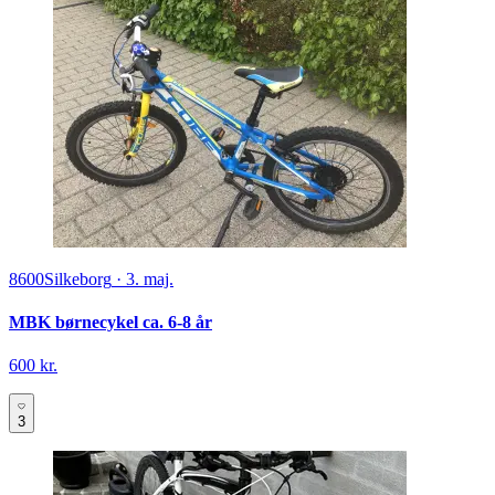
8600
Silkeborg
·
3. maj.
MBK børnecykel ca. 6-8 år
600 kr.
3