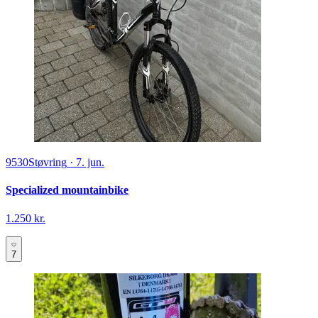
9530
Støvring
·
7. jun.
Specialized mountainbike
1.250 kr.
7