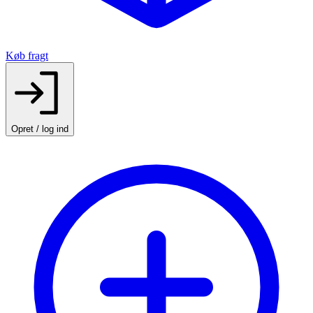
Køb fragt
Opret / log ind