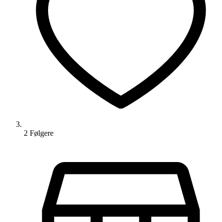
2
Følger
e