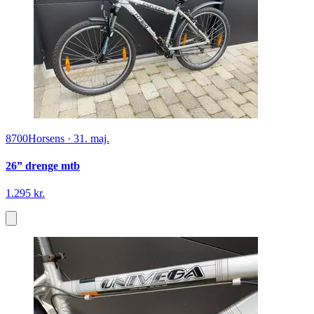
8700
Horsens
·
31. maj.
26” drenge mtb
1.295 kr.