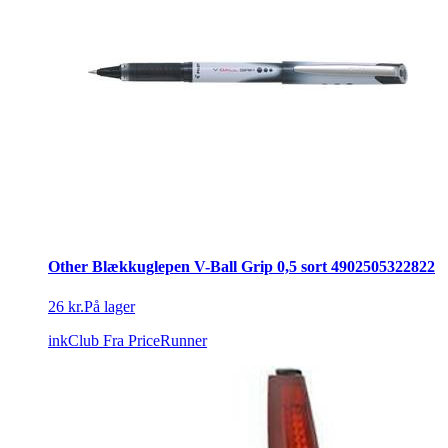
Other Blækkuglepen V-Ball Grip 0,5 sort 4902505322822
26 kr.
På lager
inkClub
Fra PriceRunner