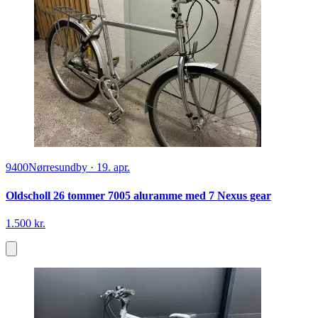
9400
Nørresundby
·
19. apr.
Oldscholl 26 tommer 7005 aluramme med 7 Nexus gear
1.500 kr.