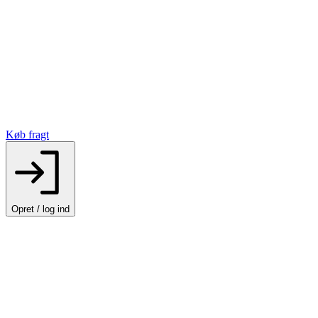
Køb fragt
Opret / log ind