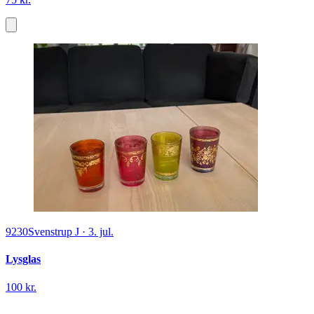
9230
Svenstrup J
·
3. jul.
Lysglas
100 kr.