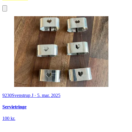
9230
Svenstrup J
·
5. mar. 2025
Servietringe
100 kr.