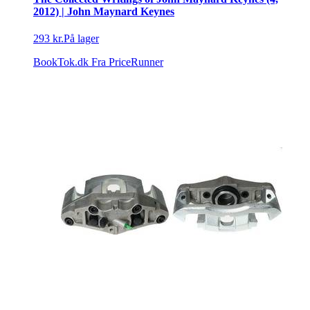
2012) | John Maynard Keynes
293 kr.
På lager
BookTok.dk
Fra PriceRunner