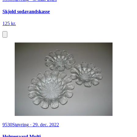
Skjold sodavandskasse
125 kr.
9530
Støvring
·
29. dec. 2022
Holmegaard Multi