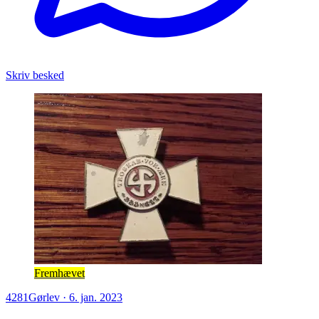
Skriv besked
Fremhævet
4281
Gørlev
·
6. jan. 2023