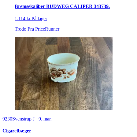
Bremsekaliber BUDWEG CALIPER 343739.
1.114 kr.
På lager
Trodo
Fra PriceRunner
9230
Svenstrup J
·
9. mar.
Cigaretbæger