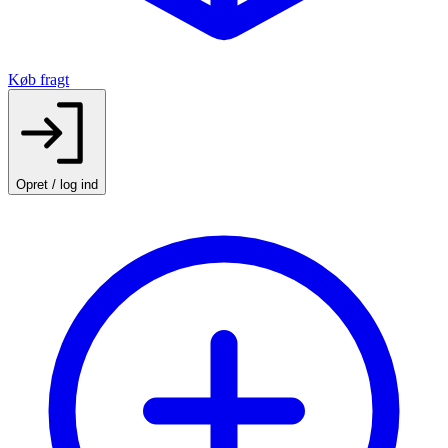
Køb fragt
Opret / log ind