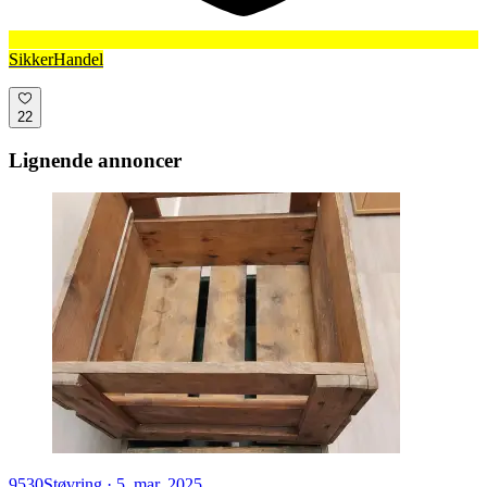
SikkerHandel
22
Lignende annoncer
9530
Støvring
·
5. mar. 2025