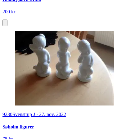
200 kr.
9230
Svenstrup J
·
27. nov. 2022
Søholm figurer
75 kr.