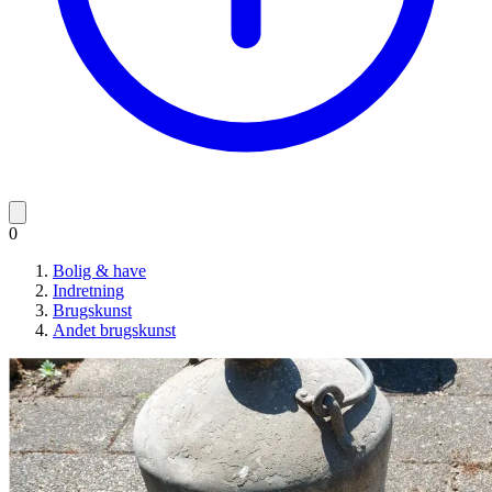
0
Bolig & have
Indretning
Brugskunst
Andet brugskunst